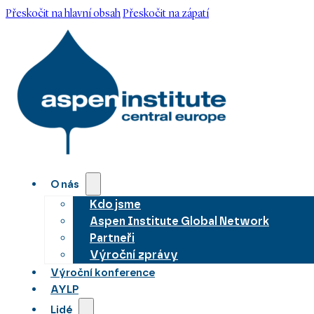
Přeskočit na hlavní obsah
Přeskočit na zápatí
O nás
Kdo jsme
Aspen Institute Global Network
Partneři
Výroční zprávy
Výroční konference
AYLP
Lidé