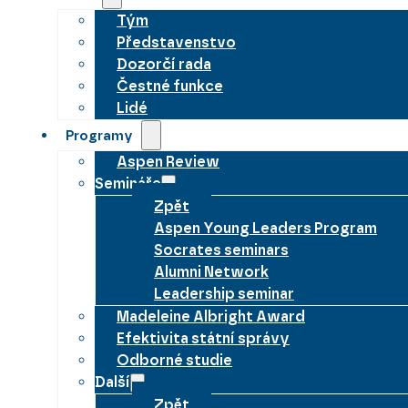
Tým
Představenstvo
Dozorčí rada
Čestné funkce
Lidé
Programy
Aspen Review
Semináře
Zpět
Aspen Young Leaders Program
Socrates seminars
Alumni Network
Leadership seminar
Madeleine Albright Award
Efektivita státní správy
Odborné studie
Další
Zpět