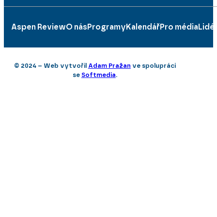
Aspen Review
O nás
Programy
Kalendář
Pro média
Lidé
© 2024 – Web vytvořil
Adam Pražan
ve spolupráci
se
Softmedia
.