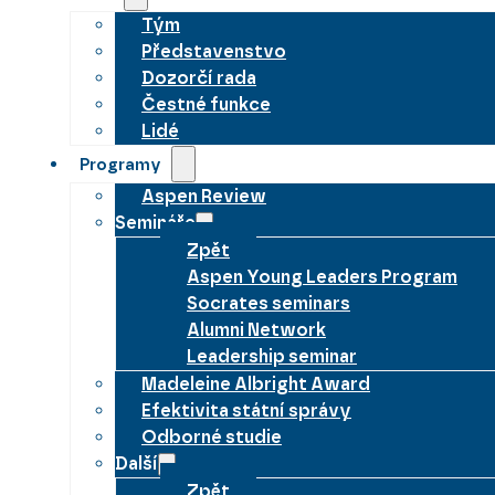
Tým
Představenstvo
Dozorčí rada
Čestné funkce
Lidé
Programy
Aspen Review
Semináře
Zpět
Aspen Young Leaders Program
Socrates seminars
Alumni Network
Leadership seminar
Madeleine Albright Award
Efektivita státní správy
Odborné studie
Další
Zpět