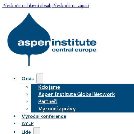
Přeskočit na hlavní obsah
Přeskočit na zápatí
O nás
Kdo jsme
Aspen Institute Global Network
Partneři
Výroční zprávy
Výroční konference
AYLP
Lidé