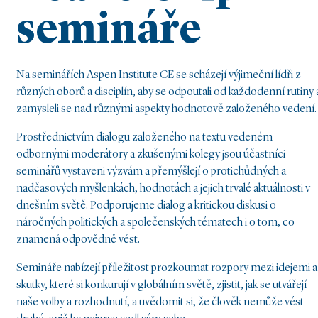
semináře
Na seminářích Aspen Institute CE se scházejí výjimeční lídři z
různých oborů a disciplín, aby se odpoutali od každodenní rutiny 
zamysleli se nad různými aspekty hodnotově založeného vedení.
Prostřednictvím dialogu založeného na textu vedeném
odbornými moderátory a zkušenými kolegy jsou účastníci
seminářů vystaveni výzvám a přemýšlejí o protichůdných a
nadčasových myšlenkách, hodnotách a jejich trvalé aktuálnosti v
dnešním světě. Podporujeme dialog a kritickou diskusi o
náročných politických a společenských tématech i o tom, co
znamená odpovědně vést.
Semináře nabízejí příležitost prozkoumat rozpory mezi idejemi a
skutky, které si konkurují v globálním světě, zjistit, jak se utvářejí
naše volby a rozhodnutí, a uvědomit si, že člověk nemůže vést