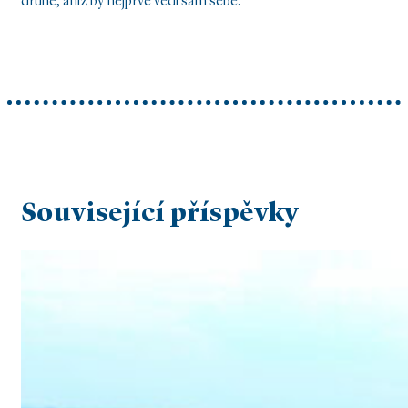
druhé, aniž by nejprve vedl sám sebe.
Související příspěvky