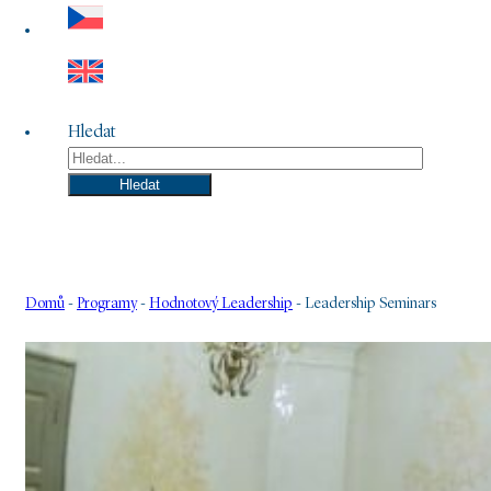
Hledat
Hledat
Domů
-
Programy
-
Hodnotový Leadership
-
Leadership Seminars