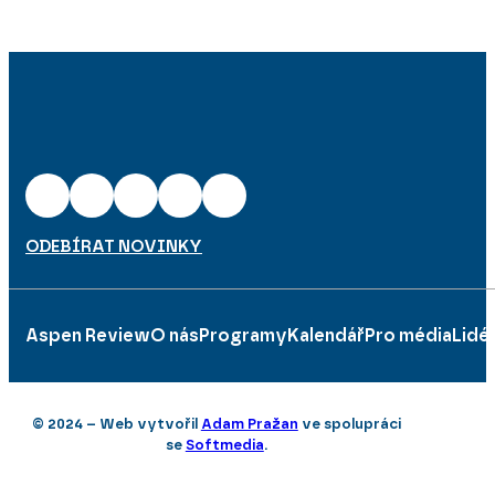
ODEBÍRAT NOVINKY
Aspen Review
O nás
Programy
Kalendář
Pro média
Lidé
© 2024 – Web vytvořil
Adam Pražan
ve spolupráci
se
Softmedia
.