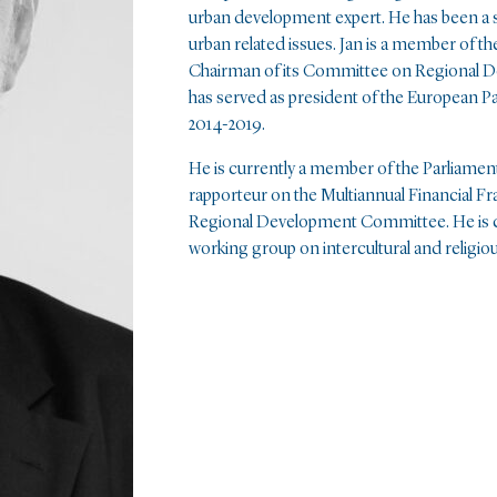
urban development expert. He has been a s
urban related issues. Jan is a member of t
Chairman of its Committee on Regional D
has served as president of the European
2014-2019.
He is currently a member of the Parliam
rapporteur on the Multiannual Financial 
Regional Development Committee. He is co
working group on intercultural and religiou