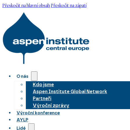
Přeskočit na hlavní obsah
Přeskočit na zápatí
O nás
Kdo jsme
Aspen Institute Global Network
Partneři
Výroční zprávy
Výroční konference
AYLP
Lidé