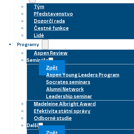
Tým
Představenstvo
Dozorčí rada
Čestné funkce
Lidé
Programy
Aspen Review
Semináře
Zpět
Aspen Young Leaders Program
Socrates seminars
Alumni Network
Leadership seminar
Madeleine Albright Award
Efektivita státní správy
Odborné studie
Další
Zpět