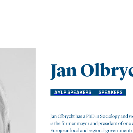
Jan Olbry
AYLP SPEAKERS
SPEAKERS
Jan Olbrycht has a PhD in Sociology and wor
is the former mayor and president of one o
European local and regional government or