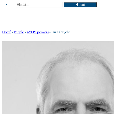
Hledat
Hledat
Domů
-
People
-
AYLP Speakers
-
Jan Olbrycht