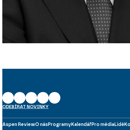
ODEBÍRAT NOVINKY
Aspen Review
O nás
Programy
Kalendář
Pro média
Lidé
Ko