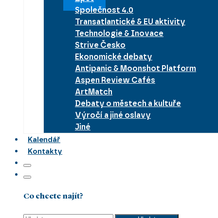
Společnost 4.0
Transatlantické & EU aktivity
Technologie & Inovace
Strive Česko
Ekonomické debaty
Antipanic & Moonshot Platform
Aspen Review Cafés
ArtMatch
Debaty o městech a kultuře
Výročí a jiné oslavy
Jiné
Kalendář
Kontakty
Co chcete najít?