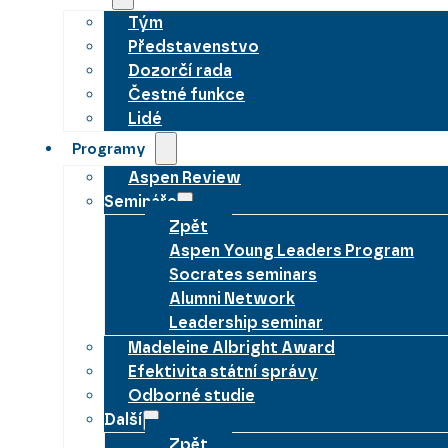
Tým
Představenstvo
Dozorčí rada
Čestné funkce
Lidé
Programy
Aspen Review
Semináře
Zpět
Aspen Young Leaders Program
Socrates seminars
Alumni Network
Leadership seminar
Madeleine Albright Award
Efektivita státní správy
Odborné studie
Další
Zpět