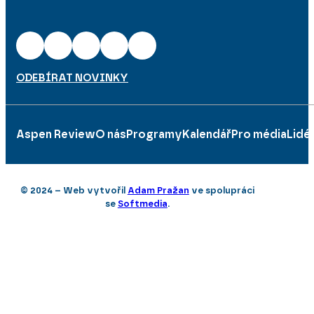
ODEBÍRAT NOVINKY
Aspen Review
O nás
Programy
Kalendář
Pro média
Lidé
© 2024 – Web vytvořil
Adam Pražan
ve spolupráci
se
Softmedia
.