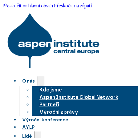
Přeskočit na hlavní obsah
Přeskočit na zápatí
O nás
Kdo jsme
Aspen Institute Global Network
Partneři
Výroční zprávy
Výroční konference
AYLP
Lidé