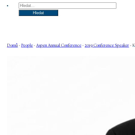
Hledat
Hledat
Domů
-
People
-
Aspen Annual Conference
-
2019 Conference Speaker
-
K