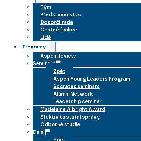
Tým
Představenstvo
Dozorčí rada
Čestné funkce
Lidé
Programy
Aspen Review
Semináře
Zpět
Aspen Young Leaders Program
Socrates seminars
Alumni Network
Leadership seminar
Madeleine Albright Award
Efektivita státní správy
Odborné studie
Další
Zpět