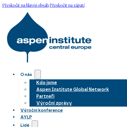
Přeskočit na hlavní obsah
Přeskočit na zápatí
O nás
Kdo jsme
Aspen Institute Global Network
Partneři
Výroční zprávy
Výroční konference
AYLP
Lidé