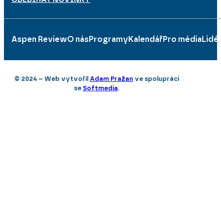
Aspen Review
O nás
Programy
Kalendář
Pro média
Lidé
© 2024 – Web vytvořil
Adam Pražan
ve spolupráci
se
Softmedia
.