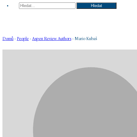
Hledat
Hledat
Domů
-
People
-
Aspen Review Authors
-
Mario Kubaš