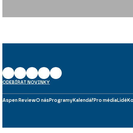
ODEBÍRAT NOVINKY
Aspen Review
O nás
Programy
Kalendář
Pro média
Lidé
Ko