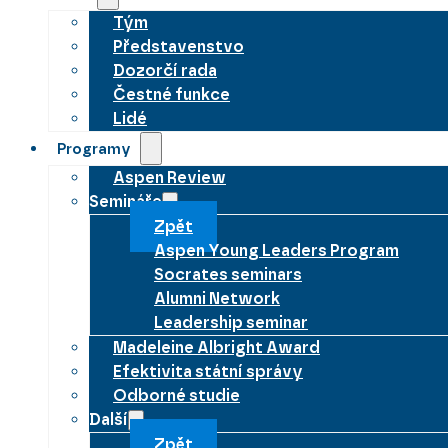
Tým
Představenstvo
Dozorčí rada
Čestné funkce
Lidé
Programy
Aspen Review
Semináře
Zpět
Aspen Young Leaders Program
Socrates seminars
Alumni Network
Leadership seminar
Madeleine Albright Award
Efektivita státní správy
Odborné studie
Další
Zpět