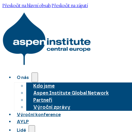
Přeskočit na hlavní obsah
Přeskočit na zápatí
O nás
Kdo jsme
Aspen Institute Global Network
Partneři
Výroční zprávy
Výroční konference
AYLP
Lidé