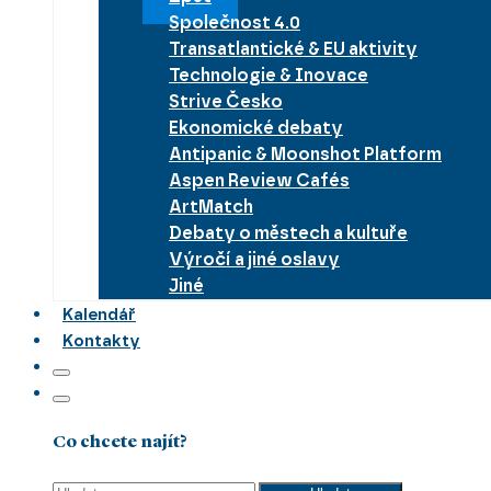
Společnost 4.0
Transatlantické & EU aktivity
Technologie & Inovace
Strive Česko
Ekonomické debaty
Antipanic & Moonshot Platform
Aspen Review Cafés
ArtMatch
Debaty o městech a kultuře
Výročí a jiné oslavy
Jiné
Kalendář
Kontakty
Co chcete najít?