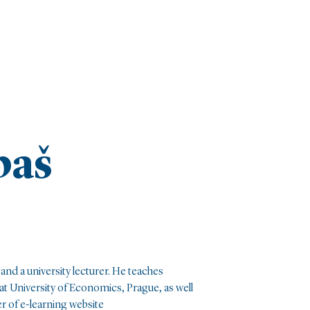
baš
 and a university lecturer. He teaches
t University of Economics, Prague, as well
er of e-learning website