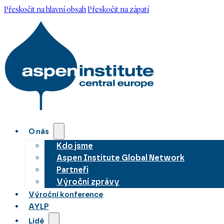
Přeskočit na hlavní obsah
Přeskočit na zápatí
O nás
Kdo jsme
Aspen Institute Global Network
Partneři
Výroční zprávy
Výroční konference
AYLP
Lidé