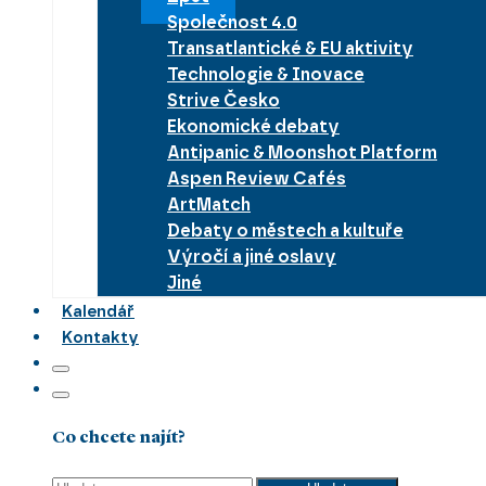
Společnost 4.0
Transatlantické & EU aktivity
Technologie & Inovace
Strive Česko
Ekonomické debaty
Antipanic & Moonshot Platform
Aspen Review Cafés
ArtMatch
Debaty o městech a kultuře
Výročí a jiné oslavy
Jiné
Kalendář
Kontakty
Co chcete najít?