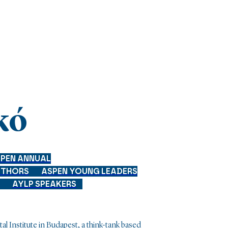
kó
PEN ANNUAL
UTHORS
ASPEN YOUNG LEADERS
AYLP SPEAKERS
tal Institute in Budapest, a think-tank based