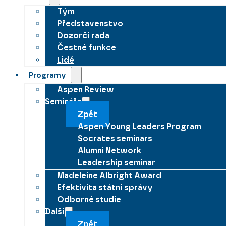
Tým
Představenstvo
Dozorčí rada
Čestné funkce
Lidé
Programy
Aspen Review
Semináře
Zpět
Aspen Young Leaders Program
Socrates seminars
Alumni Network
Leadership seminar
Madeleine Albright Award
Efektivita státní správy
Odborné studie
Další
Zpět