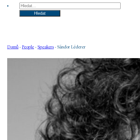
Hledat
Hledat
Domů
-
People
-
Speakers
-
Sándor Léderer