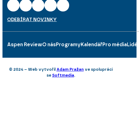
ODEBÍRAT NOVINKY
Aspen Review
O nás
Programy
Kalendář
Pro média
Lidé
© 2024 – Web vytvořil
Adam Pražan
ve spolupráci
se
Softmedia
.