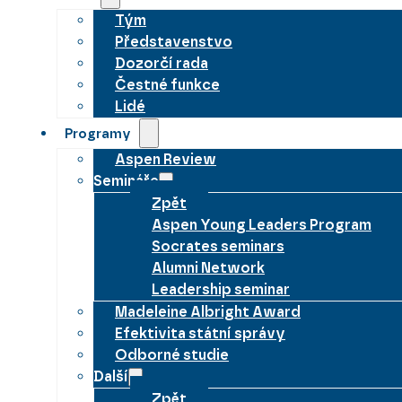
Tým
Představenstvo
Dozorčí rada
Čestné funkce
Lidé
Programy
Aspen Review
Semináře
Zpět
Aspen Young Leaders Program
Socrates seminars
Alumni Network
Leadership seminar
Madeleine Albright Award
Efektivita státní správy
Odborné studie
Další
Zpět