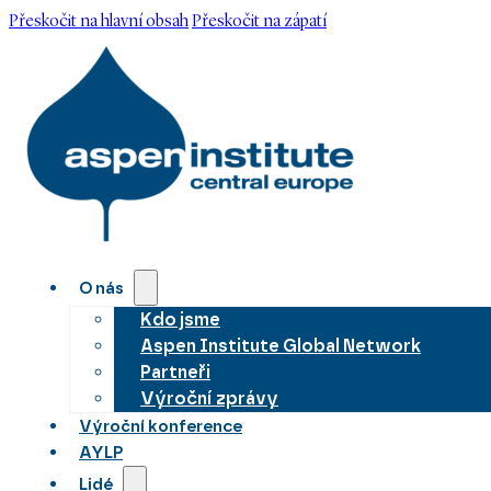
Přeskočit na hlavní obsah
Přeskočit na zápatí
O nás
Kdo jsme
Aspen Institute Global Network
Partneři
Výroční zprávy
Výroční konference
AYLP
Lidé