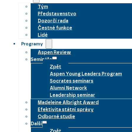
Tým
Představenstvo
Dozorčí rada
Čestné funkce
Lidé
Programy
Aspen Review
Semináře
Zpět
Aspen Young Leaders Program
Socrates seminars
Alumni Network
Leadership seminar
Madeleine Albright Award
Efektivita státní správy
Odborné studie
Další
Zpět