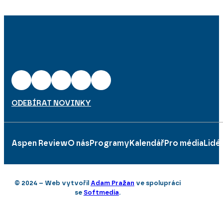
ODEBÍRAT NOVINKY
Aspen Review
O nás
Programy
Kalendář
Pro média
Lidé
© 2024 – Web vytvořil
Adam Pražan
ve spolupráci
se
Softmedia
.