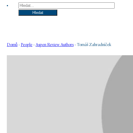
Hledat
Hledat
Domů
-
People
-
Aspen Review Authors
-
Tomáš Zahradníček