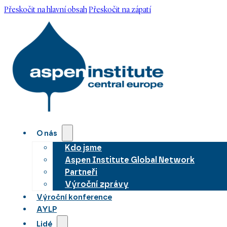
Přeskočit na hlavní obsah
Přeskočit na zápatí
O nás
Kdo jsme
Aspen Institute Global Network
Partneři
Výroční zprávy
Výroční konference
AYLP
Lidé