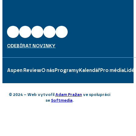
ODEBÍRAT NOVINKY
Aspen Review
O nás
Programy
Kalendář
Pro média
Lidé
© 2024 – Web vytvořil
Adam Pražan
ve spolupráci
se
Softmedia
.