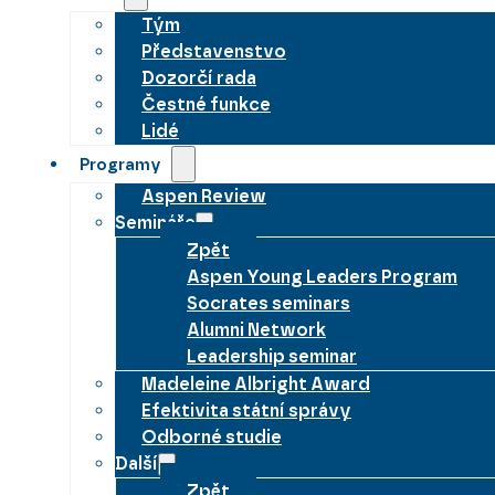
Tým
Představenstvo
Dozorčí rada
Čestné funkce
Lidé
Programy
Aspen Review
Semináře
Zpět
Aspen Young Leaders Program
Socrates seminars
Alumni Network
Leadership seminar
Madeleine Albright Award
Efektivita státní správy
Odborné studie
Další
Zpět