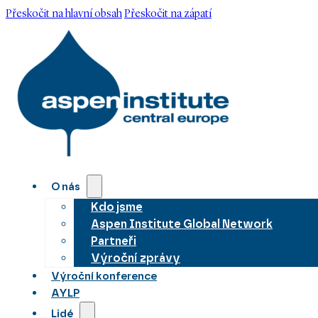
Přeskočit na hlavní obsah
Přeskočit na zápatí
O nás
Kdo jsme
Aspen Institute Global Network
Partneři
Výroční zprávy
Výroční konference
AYLP
Lidé