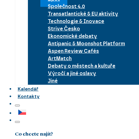
Společnost 4.0
Transatlantické & EU aktivity
Technologie & Inovace
Strive Česko
Ekonomické debaty
Antipanic & Moonshot Platform
Aspen Review Cafés
ArtMatch
Debaty o městech a kultuře
Výročí a jiné oslavy
Jiné
Kalendář
Kontakty
Co chcete najít?