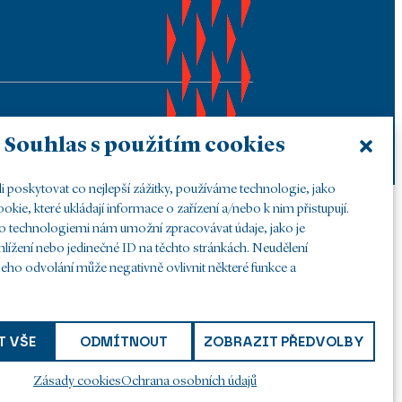
Souhlas s použitím cookies
poskytovat co nejlepší zážitky, používáme technologie, jako
okie, které ukládají informace o zařízení a/nebo k nim přistupují.
to technologiemi nám umožní zpracovávat údaje, jako je
hlížení nebo jedinečné ID na těchto stránkách. Neudělení
eho odvolání může negativně ovlivnit některé funkce a
T VŠE
ODMÍTNOUT
ZOBRAZIT PŘEDVOLBY
Zásady cookies
Ochrana osobních údajů