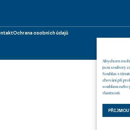
ntakt
Ochrana osobních údajů
Abychom mohli 
jsou soubory co
Souhlas s těmi
chování při pro
souhlasu nebo j
vlastnosti.
PŘIJMOU