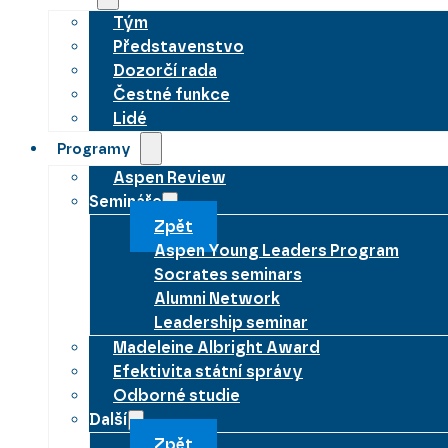
Tým
Představenstvo
Dozorčí rada
Čestné funkce
Lidé
Programy
Aspen Review
Semináře
Zpět
Aspen Young Leaders Program
Socrates seminars
Alumni Network
Leadership seminar
Madeleine Albright Award
Efektivita státní správy
Odborné studie
Další
Zpět