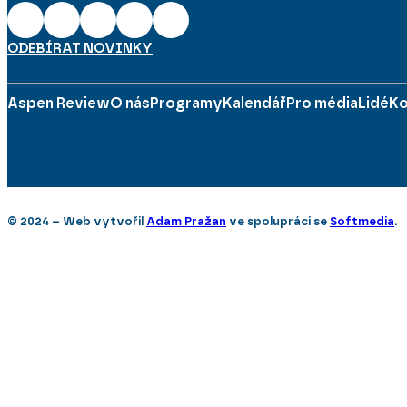
ODEBÍRAT NOVINKY
Aspen Review
O nás
Programy
Kalendář
Pro média
Lidé
Ko
© 2024 – Web vytvořil
Adam Pražan
ve spolupráci se
Softmedia
.