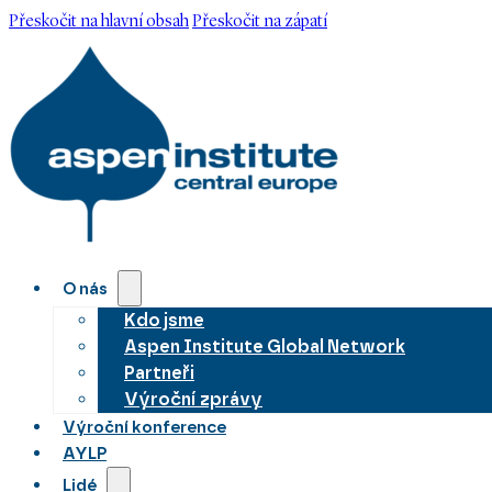
Přeskočit na hlavní obsah
Přeskočit na zápatí
O nás
Kdo jsme
Aspen Institute Global Network
Partneři
Výroční zprávy
Výroční konference
AYLP
Lidé