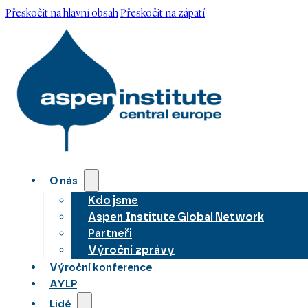
Přeskočit na hlavní obsah
Přeskočit na zápatí
O nás
Kdo jsme
Aspen Institute Global Network
Partneři
Výroční zprávy
Výroční konference
AYLP
Lidé