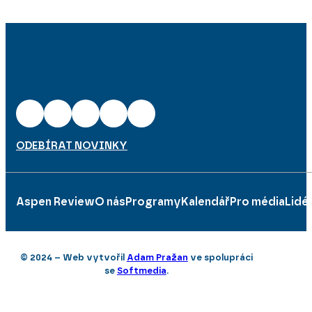
ODEBÍRAT NOVINKY
Aspen Review
O nás
Programy
Kalendář
Pro média
Lidé
© 2024 – Web vytvořil
Adam Pražan
ve spolupráci
se
Softmedia
.