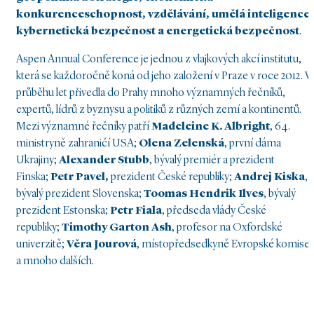
konkurenceschopnost, vzdělávání, umělá inteligence 
kybernetická bezpečnost a energetická bezpečnost
.
Aspen Annual Conference je jednou z vlajkových akcí institutu,
která se každoročně koná od jeho založení v Praze v roce 2012. V
průběhu let přivedla do Prahy mnoho významných řečníků,
expertů, lídrů z byznysu a politiků z různých zemí a kontinentů.
Mezi významné řečníky patří
Madeleine K. Albright
, 64.
ministryně zahraničí USA;
Olena Zelenská
, první dáma
Ukrajiny;
Alexander Stubb
, bývalý premiér a prezident
Finska;
Petr Pavel,
prezident České republiky;
Andrej Kiska
,
bývalý prezident Slovenska;
Toomas Hendrik Ilves
, bývalý
prezident Estonska;
Petr Fiala
, předseda vlády České
republiky;
Timothy Garton Ash
, profesor na Oxfordské
univerzitě;
Věra Jourová
, místopředsedkyně Evropské komise,
a mnoho dalších.