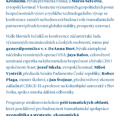
Kiviniemi
, bývalá premiérka Finska; a
Maroš Šefčovič
,
evropský komisař. V kontextu významných geopolitických posunů
bezpečnostních výzev a rychlého technologického vývoje se
konference zaměří na hodnocení budoucí role transatlantického
partnerství při udržování globální stability, prosperity a inovací.
Vedle hlavních řečníků se konference zúčastní také řada
významných mezinárodních a českých osobností, mimo jiné
generálporučice v. v. DeAnna Burt
, bývalá zástupkyně
náčelníka vesmírných operací USA;
Jaya Baloo
, celosvětově
uznávaná expertka na kybernetickou bezpečnost a bývalá CISO
společnosti Avast;
Jozef Síkela
, evropský komisař;
Miloš
Vystrčil
, předseda Senátu Parlamentu České republiky;
Robert
Plaga
, ministr školství; a
Jan Švejnar
, přední světový ekonom,
zakladatel CERGE-EI a profesor na Kolumbijské univerzitě v New
Yorku, spolu s mnoha dalšími odborníky.
Program je strukturován kolem
pěti tematických oblastí
,
které jsou klíčové pro budoucnost transatlantické spolupráce:
geopolitika a strategie, ekonomická