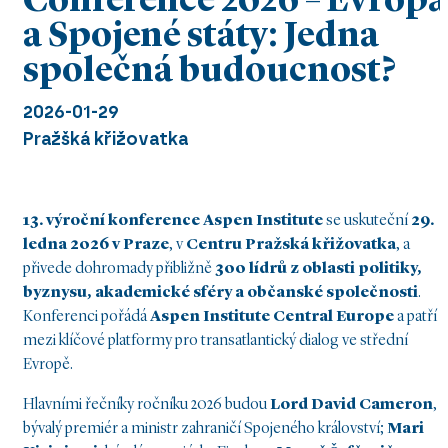
Conference 2026 – Evropa
a Spojené státy: Jedna
společná budoucnost?
2026-01-29
Pražšká křižovatka
13. výroční konference Aspen Institute
se uskuteční
29.
ledna 2026 v Praze
, v
Centru Pražská křižovatka
, a
přivede dohromady přibližně
300 lídrů z oblasti politiky,
byznysu, akademické sféry a občanské společnosti
.
Konferenci pořádá
Aspen Institute Central Europe
a patří
mezi klíčové platformy pro transatlantický dialog ve střední
Evropě.
Hlavními řečníky ročníku 2026 budou
Lord David Cameron
,
bývalý premiér a ministr zahraničí Spojeného království;
Mari