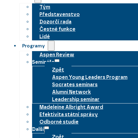
Tým
Představenstvo
Dozorčí rada
Čestné funkce
Lidé
Programy
Aspen Review
Semináře
Zpět
Aspen Young Leaders Program
Socrates seminars
Alumni Network
Leadership seminar
Madeleine Albright Award
Efektivita státní správy
Odborné studie
Další
Zpět