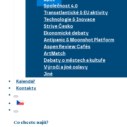
Společnost 4.0
Transatlantické & EU aktivity
Technologie & Inovace
Strive Česko
Ekonomické debaty
Antipanic & Moonshot Platform
Aspen Review Cafés
ArtMatch
Debaty o městech a kultuře
Výročí a jiné oslavy
Jiné
Kalendář
Kontakty
Co chcete najít?