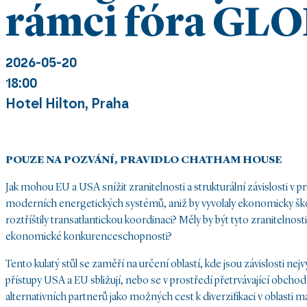
rámci fóra GL
2026-05-20
18:00
Hotel Hilton, Praha
POUZE NA POZVÁNÍ, PRAVIDLO CHATHAM HOUSE
Jak mohou EU a USA snížit zranitelnosti a strukturální závislosti v p
moderních energetických systémů, aniž by vyvolaly ekonomicky šk
roztříštily transatlantickou koordinaci? Měly by být tyto zraniteln
ekonomické konkurenceschopnosti?
Tento kulatý stůl se zaměří na určení oblastí, kde jsou závislosti nejvý
přístupy USA a EU sbližují, nebo se v prostředí přetrvávající obchodn
alternativních partnerů jako možných cest k diverzifikaci v oblasti ma