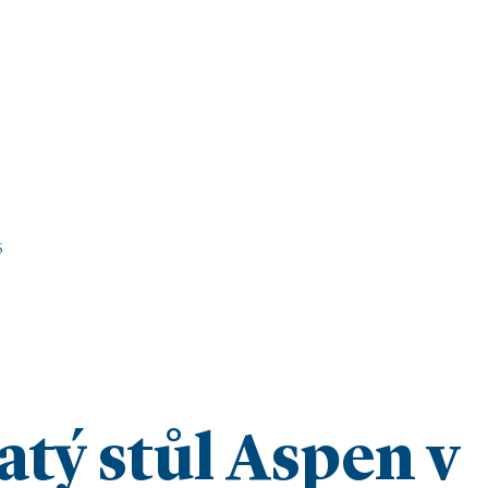
6
atý stůl Aspen v