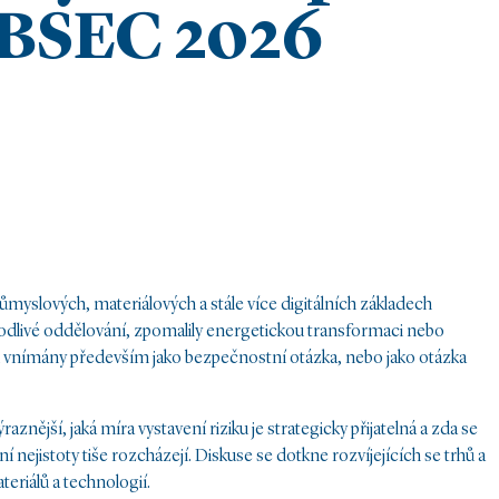
OBSEC 2026
růmyslových, materiálových a stále více digitálních základech
odlivé oddělování, zpomalily energetickou transformaci nebo
osti vnímány především jako bezpečnostní otázka, nebo jako otázka
raznější, jaká míra vystavení riziku je strategicky přijatelná a zda se
í nejistoty tiše rozcházejí. Diskuse se dotkne rozvíjejících se trhů a
teriálů a technologií.