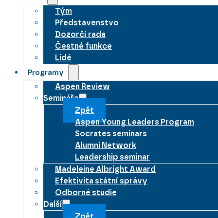
Tým
Představenstvo
Dozorčí rada
Čestné funkce
Lidé
Programy
Aspen Review
Semináře
Zpět
Aspen Young Leaders Program
Socrates seminars
Alumni Network
Leadership seminar
Madeleine Albright Award
Efektivita státní správy
Odborné studie
Další
Zpět