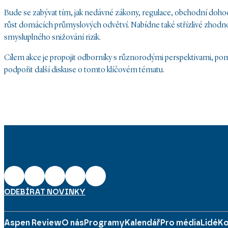
Bude se zabývat tím, jak nedávné zákony, regulace, obchodní dohody
růst domácích průmyslových odvětví. Nabídne také střízlivé zhodnoc
smysluplného snižování rizik.
Cílem akce je propojit odborníky s různorodými perspektivami, po
podpořit další diskuse o tomto klíčovém tématu.
ODEBÍRAT NOVINKY
Aspen Review
O nás
Programy
Kalendář
Pro média
Lidé
Ko