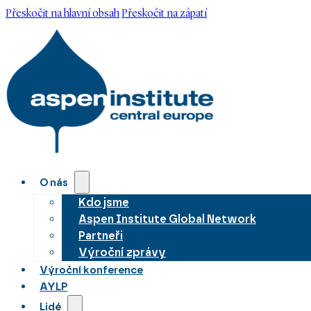
Přeskočit na hlavní obsah
Přeskočit na zápatí
O nás
Kdo jsme
Aspen Institute Global Network
Partneři
Výroční zprávy
Výroční konference
AYLP
Lidé