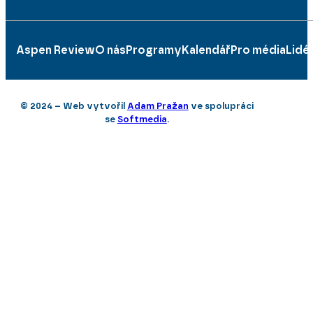
Aspen Review
O nás
Programy
Kalendář
Pro média
Lidé
© 2024 – Web vytvořil
Adam Pražan
ve spolupráci
se
Softmedia
.