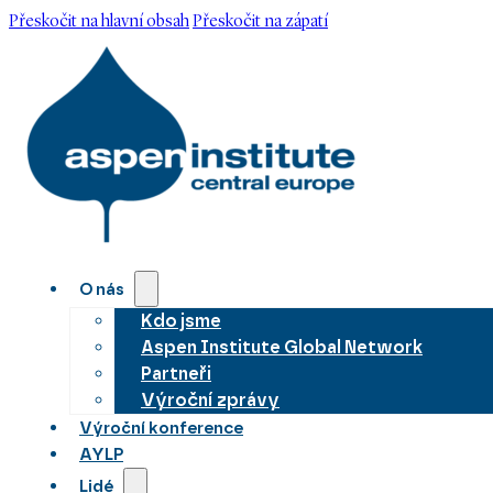
Přeskočit na hlavní obsah
Přeskočit na zápatí
O nás
Kdo jsme
Aspen Institute Global Network
Partneři
Výroční zprávy
Výroční konference
AYLP
Lidé