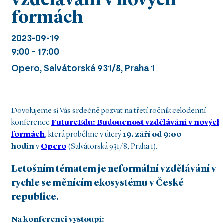
vzdělávání v nových
formách
2023-09-19
9:00 - 17:00
Opero, Salvátorská 931/8, Praha 1
Dovolujeme si Vás srdečně pozvat na třetí ročník celodenní
konference
FutureEdu: Budoucnost vzdělávání v nových
formách
, která proběhne v úterý
19. září od 9:00
hodin
v
Opero
(Salvátorská 931/8, Praha 1).
Letošním tématem je
neformální vzdělávání v
rychle se měnícím ekosystému v České
republice
.
Na konferenci vystoupí: