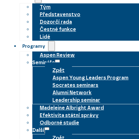
Tým
Představenstvo
Dozorčí rada
Čestné funkce
Lidé
Programy
Aspen Review
Semináře
Zpět
Aspen Young Leaders Program
Socrates seminars
Alumni Network
Leadership seminar
Madeleine Albright Award
Efektivita státní správy
Odborné studie
Další
Zpět