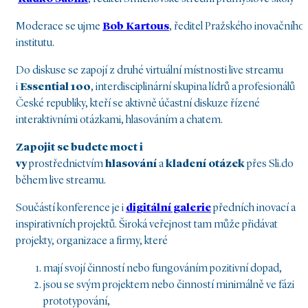
Moderace se ujme
Bob Kartous
, ředitel Pražského inovačního
institutu.
Do diskuse se zapojí z druhé virtuální místnosti live streamu
i
Essential 100
, interdisciplinární skupina lídrů a profesionálů
České republiky, kteří se aktivně účastní diskuze řízené
interaktivními otázkami, hlasováním a chatem.
Zapojit se budete moct i
vy
prostřednictvím
hlasování
a
kladení otázek
přes Sli.do
během live streamu.
Součástí konference je i
digitální galerie
předních inovací a
inspirativních projektů.
Široká veřejnost tam může přidávat
projekty, organizace a firmy, které
mají svojí činností nebo fungováním pozitivní dopad,
jsou se svým projektem nebo činností minimálně ve fázi
prototypování,