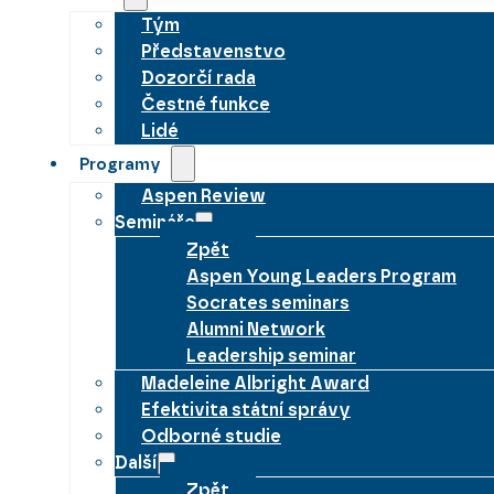
Tým
Představenstvo
Dozorčí rada
Čestné funkce
Lidé
Programy
Aspen Review
Semináře
Zpět
Aspen Young Leaders Program
Socrates seminars
Alumni Network
Leadership seminar
Madeleine Albright Award
Efektivita státní správy
Odborné studie
Další
Zpět