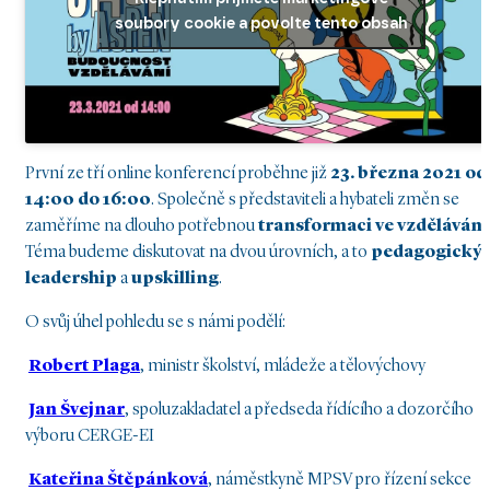
soubory cookie a povolte tento obsah
První ze tří online konferencí proběhne již
23. března 2021 od
14:00 do 16:00
. Společně s představiteli a hybateli změn se
zaměříme na dlouho potřebnou
transformaci ve vzdělávání
Téma budeme diskutovat na dvou úrovních, a to
pedagogický
leadership
a
upskilling
.
O svůj úhel pohledu se s námi podělí:
Robert Plaga
, ministr školství, mládeže a tělovýchovy
Jan Švejnar
, spoluzakladatel a předseda řídícího a dozorčího
výboru CERGE-EI
Kateřina Štěpánková
, náměstkyně MPSV pro řízení sekce