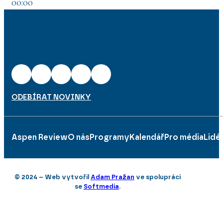
00:00
01:00
ODEBÍRAT NOVINKY
Aspen Review
O nás
Programy
Kalendář
Pro média
Lidé
© 2024 – Web vytvořil
Adam Pražan
ve spolupráci
se
Softmedia
.