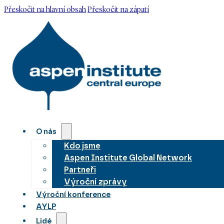
Přeskočit na hlavní obsah
Přeskočit na zápatí
O nás
Kdo jsme
Aspen Institute Global Network
Partneři
Výroční zprávy
Výroční konference
AYLP
Lidé