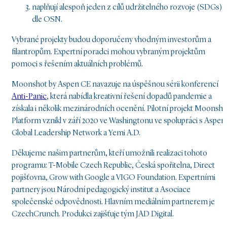
naplňují alespoň jeden z cílů udržitelného rozvoje (SDGs)
dle OSN.
Vybrané projekty budou doporučeny vhodným investorům a
filantropům. Expertní poradci mohou vybraným projektům
pomoci s řešením aktuálních problémů.
Moonshot by Aspen CE navazuje na úspěšnou sérii konferencí
Anti-Panic
, která nabídla kreativní řešení dopadů pandemie a
získala i několik mezinárodních ocenění. Pilotní projekt Moonsho
Platform vznikl v září 2020 ve Washingtonu ve spolupráci s Aspen
Global Leadership Network a Yemi A.D.
Děkujeme našim partnerům, kteří umožnili realizaci tohoto
programu: T-Mobile Czech Republic, Česká spořitelna, Direct
pojišťovna, Grow with Google a VIGO Foundation. Expertními
partnery jsou Národní pedagogický institut a Asociace
společenské odpovědnosti. Hlavním mediálním partnerem je
CzechCrunch. Produkci zajišťuje tým JAD Digital.