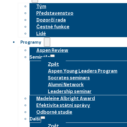
Tým
Představenstvo
Dozorčí rada
Čestné funkce
Lidé
Programy
Aspen Review
Semináře
Zpět
Aspen Young Leaders Program
Socrates seminars
Alumni Network
Leadership seminar
Madeleine Albright Award
Efektivita státní správy
Odborné studie
Další
Zpět