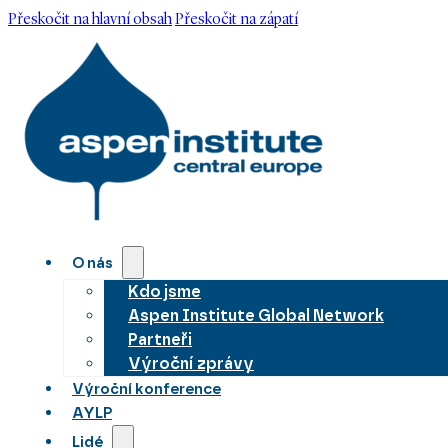
Přeskočit na hlavní obsah
Přeskočit na zápatí
O nás
Kdo jsme
Aspen Institute Global Network
Partneři
Výroční zprávy
Výroční konference
AYLP
Lidé