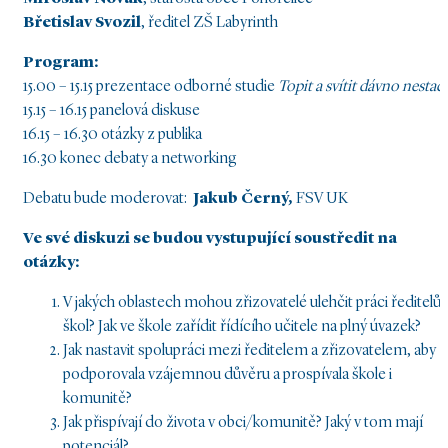
Břetislav Svozil
, ředitel ZŠ Labyrinth
Program:
15.00 – 15.15 prezentace odborné studie
Topit a svítit dávno nestačí
15.15 – 16.15 panelová diskuse
16.15 – 16.30 otázky z publika
16.30 konec debaty a networking
Debatu bude moderovat:
Jakub Černý,
FSV UK
Ve své diskuzi se budou vystupující soustředit na
otázky:
V jakých oblastech mohou zřizovatelé ulehčit práci ředitel
škol? Jak ve škole zařídit řídícího učitele na plný úvazek?
Jak nastavit spolupráci mezi ředitelem a zřizovatelem, aby
podporovala vzájemnou důvěru a prospívala škole i
komunitě?
Jak přispívají do života v obci/komunitě? Jaký v tom mají
potenciál?