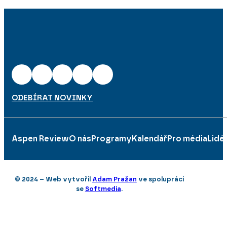
ODEBÍRAT NOVINKY
Aspen Review
O nás
Programy
Kalendář
Pro média
Lidé
© 2024 – Web vytvořil
Adam Pražan
ve spolupráci
se
Softmedia
.