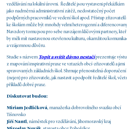
vzdělávání na lokální úrovni. Ředitelé jsou vystaveni překážkám
jako nadměrná administrativní zátěž, nedostatečný počet
podpůrných pracovníků ve vedení škol apod. Přístup zřizovatelů
ke školám může být mnohdy velmi heterogenní a diferencovaný.
Navzdory tomu jsou pro sebe navzájem klíčovými partnery, kteří
by měli mít nastavenou otevřenou kulturu, okamžitou komunikac
a vzájemnou důvěru.
Studie s názvem
Topit a svítit dávno nestačí
prezentuje výstup
z mapování inspirativní praxe ve vztazích obcí-zřizovatelů a jimi
spravovaných základních škol. Shrnuje přenositelná doporučení
(nejen) pro zřizovatele, jak nastavit a podpořit ředitelé škol, včetn
příkladů dobré praxe.
Diskutovat budou:
Miriam Jedličková
, manažerka dobrovolného svazku obcí
Tišnovsko
Jiří Nantl
, náměstek pro vzdělávání, Jihomoravský kraj
Miroslav Novák
, starosta obce Pohořelice