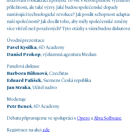
uvažování o lokalizaci a pohybu. To vše s sebou přinese významné
příležitosti, ale také výzvy. Jaké budou společenské dopady
nastávající technologické revoluce? Jak posílit schopnost adaptac
naší společnosti? Jak docílit toho, aby měly společenské změny
více vítězů než poražených? Tyto otázky s vámi budou diskutovat
Úvodní prezentace
Pavel Kysilka
, 6D Academy
Daniel Prokop
, výzkumná agentura Median
Panelová diskuse
Barbora Bühnová
, Czechitas
Eduard Palíšek
, Siemens Česká republika
Jan Straka
, Učitel naživo
Moderuje
Petr Beneš
, 6D Academy
Debatu připravujeme ve spolupráci s
Opero
a
Abra Software
.
Registrace na akci
zde