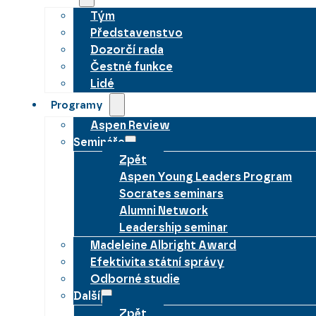
Tým
Představenstvo
Dozorčí rada
Čestné funkce
Lidé
Programy
Aspen Review
Semináře
Zpět
Aspen Young Leaders Program
Socrates seminars
Alumni Network
Leadership seminar
Madeleine Albright Award
Efektivita státní správy
Odborné studie
Další
Zpět