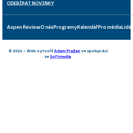
ODEBÍRAT NOVINKY
Aspen Review
O nás
Programy
Kalendář
Pro média
Lidé
© 2024 – Web vytvořil
Adam Pražan
ve spolupráci
se
Softmedia
.