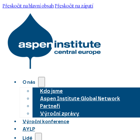
Přeskočit na hlavní obsah
Přeskočit na zápatí
O nás
Kdo jsme
Aspen Institute Global Network
Partneři
Výroční zprávy
Výroční konference
AYLP
Lidé