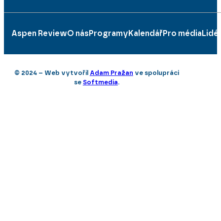
Aspen Review
O nás
Programy
Kalendář
Pro média
Lidé
© 2024 – Web vytvořil
Adam Pražan
ve spolupráci
se
Softmedia
.