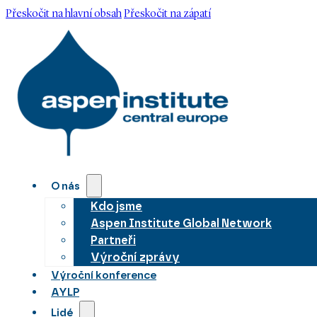
Přeskočit na hlavní obsah
Přeskočit na zápatí
O nás
Kdo jsme
Aspen Institute Global Network
Partneři
Výroční zprávy
Výroční konference
AYLP
Lidé