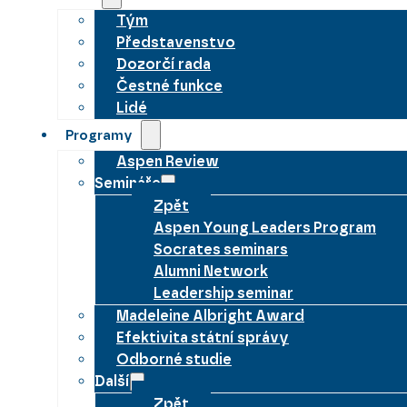
Tým
Představenstvo
Dozorčí rada
Čestné funkce
Lidé
Programy
Aspen Review
Semináře
Zpět
Aspen Young Leaders Program
Socrates seminars
Alumni Network
Leadership seminar
Madeleine Albright Award
Efektivita státní správy
Odborné studie
Další
Zpět