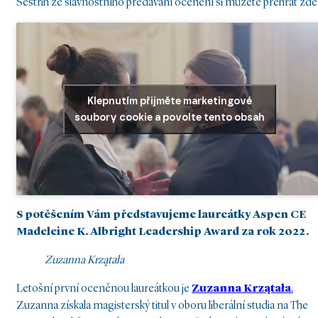
Sestřih ze slavnostního předávání ocenění si můžete přehrát zde
Klepnutím přijměte marketingové
soubory cookie a povolte tento obsah
S potěšením Vám představujeme laureátky Aspen CE
Madeleine K. Albright Leadership Award za rok 2022.
Zuzanna Krzątała
Letošní první oceněnou laureátkou je
Zuzanna Krzątała
.
Zuzanna získala magisterský titul v oboru liberální studia na The