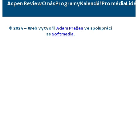
Aspen Review
O nás
Programy
Kalendář
Pro média
Lidé
© 2024 – Web vytvořil
Adam Pražan
ve spolupráci
se
Softmedia
.