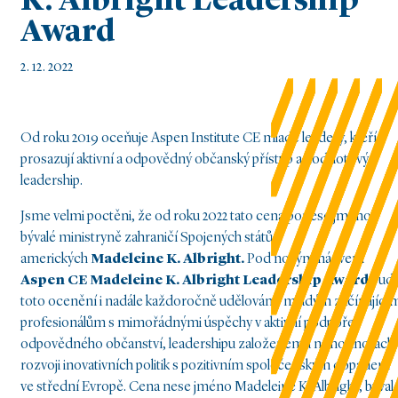
K. Albright Leadership
Award
2. 12. 2022
Od roku 2019 oceňuje Aspen Institute CE mladé leadery, kteří
prosazují aktivní a odpovědný občanský přístup a hodnotový
leadership.
Jsme velmi poctěni, že od roku 2022 tato cena ponese jméno
bývalé ministryně zahraničí Spojených států
amerických
Madeleine K. Albright.
Pod novým názvem
Aspen CE Madeleine K. Albright Leadership Award
bud
toto ocenění i nadále každoročně udělováno mladým začínající
profesionálům s mimořádnými úspěchy v aktivní podpoře
odpovědného občanství, leadershipu založenému na hodnotách 
rozvoji inovativních politik s pozitivním společenským dopadem
ve střední Evropě. Cena nese jméno Madeleine K. Albright, býval