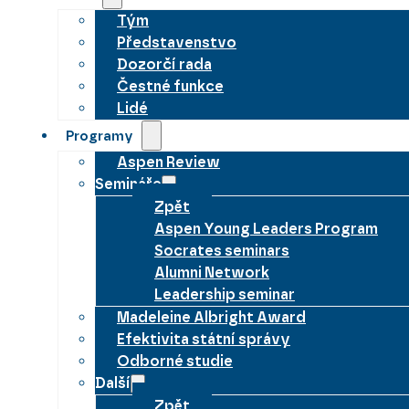
Tým
Představenstvo
Dozorčí rada
Čestné funkce
Lidé
Programy
Aspen Review
Semináře
Zpět
Aspen Young Leaders Program
Socrates seminars
Alumni Network
Leadership seminar
Madeleine Albright Award
Efektivita státní správy
Odborné studie
Další
Zpět