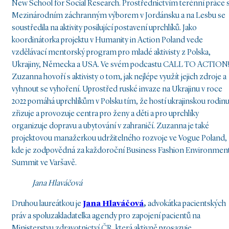
New School for Social Research. Prostřednictvím terénní práce 
Mezinárodním záchranným výborem v Jordánsku a na Lesbu se
soustředila na aktivity posilující postavení uprchlíků. Jako
koordinátorka projektu v Humanity in Action Poland vede
vzdělávací mentorský program pro mladé aktivisty z Polska,
Ukrajiny, Německa a USA. Ve svém podcastu CALL TO ACTION
Zuzanna hovoří s aktivisty o tom, jak nejlépe využít jejich zdroje a
vyhnout se vyhoření. Uprostřed ruské invaze na Ukrajinu v roce
2022 pomáhá uprchlíkům v Polsku tím, že hostí ukrajinskou rodinu
zřizuje a provozuje centra pro ženy a děti a pro uprchlíky
organizuje dopravu a ubytování v zahraničí. Zuzanna je také
projektovou manažerkou udržitelného rozvoje ve Vogue Poland,
kde je zodpovědná za každoroční Business Fashion Environmen
Summit ve Varšavě.
Jana Hlaváčová
Druhou laureátkou je
Jana Hlaváčová
,
advokátka pacientských
práv a spoluzakladatelka agendy pro zapojení pacientů na
Ministerstvu zdravotnictví ČR, která aktivně prosazuje