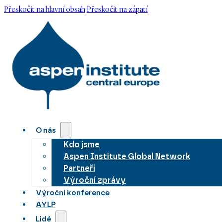
Přeskočit na hlavní obsah
Přeskočit na zápatí
O nás
Kdo jsme
Aspen Institute Global Network
Partneři
Výroční zprávy
Výroční konference
AYLP
Lidé