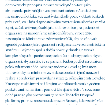
demokratické principy a inovace ve veřejné politice. Jako
absolventka práv zahájila svou profesní kariéru v Asociaci pro
mezinárodní otázky, kde zastávala několik pozic v oblasti lidských
práv. Poté, co jí byla diagnostikována roztroušená skleróza ve věk
24 let, začala aktivně působit jako dobrovolnice pro pacientské
organizace na národní i mezinárodní úrovni. V roce 2016
nastoupila na Ministerstvo zdravotnictví ČR, aby se věnovala
agendě pacientských organizací a roli pacienta ve zdravotnickém
systému. S týmem spoluzaložila novou jednotku, nastavila
komplexní systém participace pacientů a podpory pacientských
organizací, aby zajistila, že se pacienti budou podílet na utváření
politik zdravotní péče. Během pandemie Covid-19 byla mezi
dobrovolníky na ministerstvu, stala se součástí týmů nouzové
reakce a především pracovala na strategii očkování proti Covid-19
Krátce po ruské invazi na Ukrajinu koordinovala vznik systému
poskytování humanitární pomoci Ukrajině s léčivy. V současné
době pracuje jako prozatimní generální ředitelka Evropské
platformy pro roztroušenou sklerózu v Bruselu, kde získává více