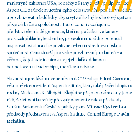
ministryně zahraničí USA, rodačky z Prahy a velké podporovatelk
Aspen CE, za účelem uctění jejího celoživotního poslání vzděláva
a povzbuzovat mladé lídry, aby si vytvořili silný hodnotový systém
přispívali k růstu společnosti. Touto cenou oceňujeme
představitele mladé generace, kteří na počátku své kariéry
prokázali příkladný leadership, projevili mimořádný potenciál
inspirovat ostatní a dále pozitivně ovlivňují středoevropskou
společnost. Cena slouží jako velké povzbuzení pro laureáty a
věříme, že je bude inspirovat v jejich další oddanosti
hodnotovému leadershipu, morálce a odvaze.
Slavnostní předávání ocenění za rok 2022 zahájil
Elliot Gerson
,
výkonný viceprezident Aspen Institute, který také přečetl dopis o
rodiny Madeleine K. Albright, týkající se přejmenování ceny. Jsme
rádi, že letošní laureátky převzaly ocenění z rukou předsedy
Senátu Parlamentu České republiky, pana
Miloše Vystrčila
a
předsedy představenstva Aspen Institute Central Europe
Pavla
Řeháka
.