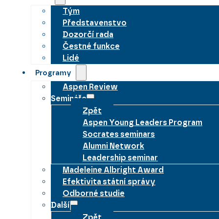
Tým
Představenstvo
Dozorčí rada
Čestné funkce
Lidé
Programy
Aspen Review
Semináře
Zpět
Aspen Young Leaders Program
Socrates seminars
Alumni Network
Leadership seminar
Madeleine Albright Award
Efektivita státní správy
Odborné studie
Další
Zpět