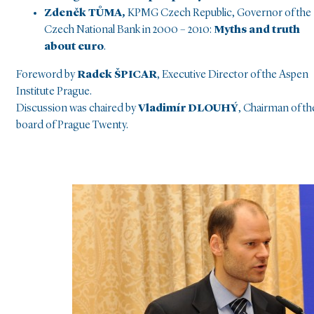
Zdeněk TŮMA,
KPMG Czech Republic, Governor of the
Czech National Bank in 2000 – 2010:
Myths and truth
about euro
.
Foreword by
Radek ŠPICAR
, Executive Director of the Aspen
Institute Prague.
Discussion was chaired by
Vladimír DLOUHÝ
, Chairman of th
board of Prague Twenty.