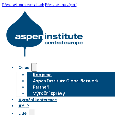
Přeskočit na hlavní obsah
Přeskočit na zápatí
O nás
Kdo jsme
Aspen Institute Global Network
Partneři
Výroční zprávy
Výroční konference
AYLP
Lidé