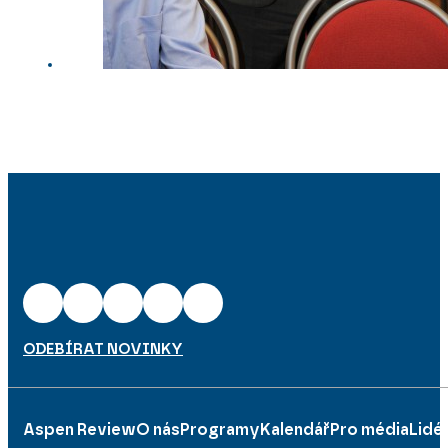
ODEBÍRAT NOVINKY
Aspen Review
O nás
Programy
Kalendář
Pro média
Lidé