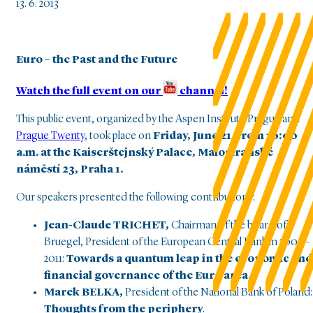
13. 6. 2013
Euro – the Past and the Future
Watch the full event on our
channel!
This public event, organized by the Aspen Institute Prague and
Prague Twenty
, took place on
Friday, June 21, from 10:00
a.m. at the Kaiserštejnský Palace, Malostranské
náměstí 23, Praha 1.
Our speakers presented the following contributions:
Jean-Claude TRICHET,
Chairman of the board of
Bruegel, President of the European Central Bank in 2003 –
2011:
Towards a quantum leap in the economic and
financial governance of the Euro area.
Marek BELKA,
President of the National Bank of Poland:
Thoughts from the periphery
.