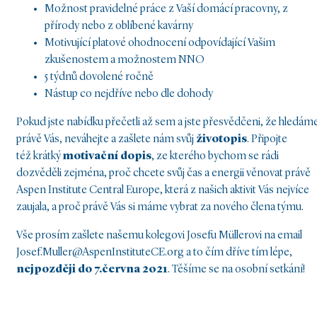
Možnost pravidelné práce z Vaší domácí pracovny, z
přírody nebo z oblíbené kavárny
Motivující platové ohodnocení odpovídající Vašim
zkušenostem a možnostem NNO
5 týdnů dovolené ročně
Nástup co nejdříve nebo dle dohody
Pokud jste nabídku přečetli až sem a jste přesvědčeni, že hledám
právě Vás, neváhejte a zašlete nám svůj
životopis
. Připojte
též krátký
motivační dopis
, ze kterého bychom se rádi
dozvěděli zejména, proč chcete svůj čas a energii věnovat právě
Aspen Institute Central Europe, která z našich aktivit Vás nejvíce
zaujala, a proč právě Vás si máme vybrat za nového člena týmu.
Vše prosím zašlete našemu kolegovi Josefu Müllerovi na email
Josef.Muller@AspenInstituteCE.org a to čím dříve tím lépe,
nejpozději do 7.června 2021
. Těšíme se na osobní setkání!