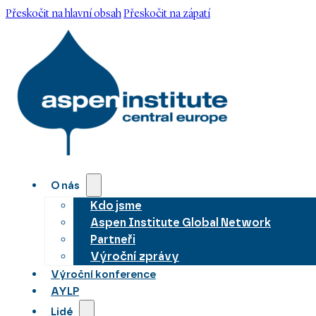
Přeskočit na hlavní obsah
Přeskočit na zápatí
O nás
Kdo jsme
Aspen Institute Global Network
Partneři
Výroční zprávy
Výroční konference
AYLP
Lidé