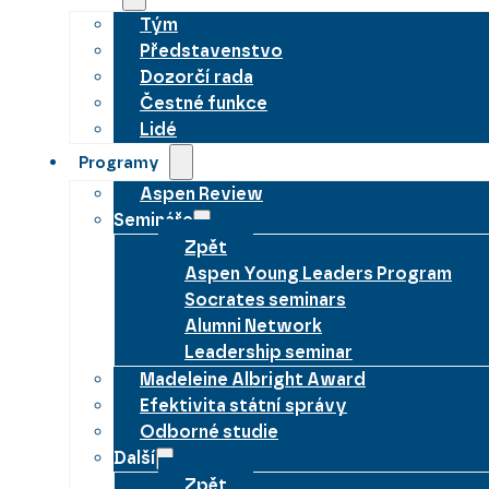
Tým
Představenstvo
Dozorčí rada
Čestné funkce
Lidé
Programy
Aspen Review
Semináře
Zpět
Aspen Young Leaders Program
Socrates seminars
Alumni Network
Leadership seminar
Madeleine Albright Award
Efektivita státní správy
Odborné studie
Další
Zpět