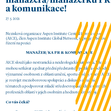
manažera/manažerku PR
a komunikace!
27. 5. 2021
Nezisková organizace Aspen Institute Central Europe o.p.s.
(AICE), člen Aspen Institute Global Network, vypisuje výběrové
řízení na pozici
MANAŽ
ER/KA PR &
KOMUNIKACE
AICE slouží jako nestranická a neideologická platforma, kde se
mohou setkávat a jednat přední představitelé politiky a obchodu i
významné osobnosti z oblasti umění, sportu či vědy. Cílem AICE
je rozvíjet mezioborovou spolupráci a diskusi o aktuálních
tématech a podporovat mladé středoevropské lídry z různých
profesních oblastí v jejich osobním a hodnotovém vývoji.
Co vá
s čeká?