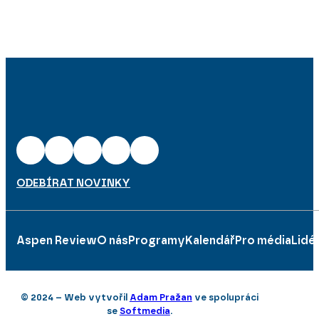
ODEBÍRAT NOVINKY
Aspen Review
O nás
Programy
Kalendář
Pro média
Lidé
© 2024 – Web vytvořil
Adam Pražan
ve spolupráci
se
Softmedia
.