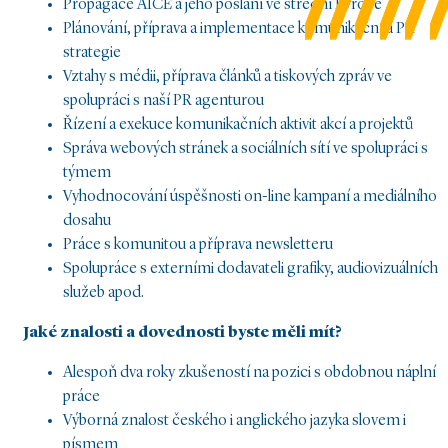
Propagace AICE a jeho poslání ve střední Evropě
Plánování, příprava a implementace komunikační a PR
strategie
Vztahy s médii, příprava článků a tiskových zpráv ve
spolupráci s naší PR agenturou
Řízení a exekuce komunikačních aktivit akcí a projektů
Správa webových stránek a sociálních sítí ve spolupráci s
týmem
Vyhodnocování úspěšnosti on-line kampaní a mediálního
dosahu
Práce s komunitou a příprava newsletteru
Spolupráce s externími dodavateli grafiky, audiovizuálních
služeb apod.
Jak
é znalosti a dovednosti byste měli mít?
Alespoň dva roky zkušeností na pozici s obdobnou náplní
práce
Výborná znalost českého i anglického jazyka slovem i
písmem