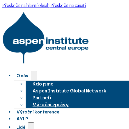
Přeskočit na hlavní obsah
Přeskočit na zápatí
O nás
Kdo jsme
Aspen Institute Global Network
Partneři
Výroční zprávy
Výroční konference
AYLP
Lidé