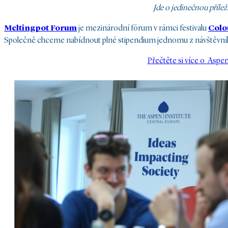
Jde o jedinečnou příleži
Meltingpot Forum
je mezinárodní fórum v rámci festivalu
Colo
Společně chceme nabídnout plné stipendium jednomu z návštěvníků M
Přečtěte si více o Asp