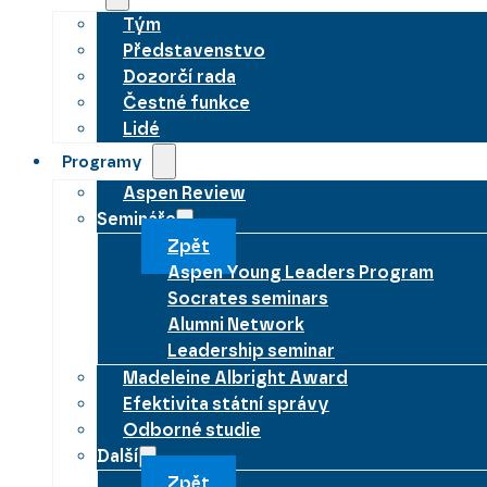
Tým
Představenstvo
Dozorčí rada
Čestné funkce
Lidé
Programy
Aspen Review
Semináře
Zpět
Aspen Young Leaders Program
Socrates seminars
Alumni Network
Leadership seminar
Madeleine Albright Award
Efektivita státní správy
Odborné studie
Další
Zpět