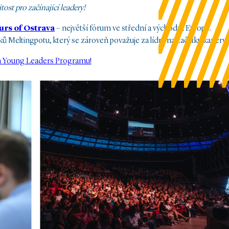
tost pro začínající leadery!
urs of Ostrava
– největší fórum ve střední a východní Evropě.
eltingpotu, který se zároveň považuje za lídra na začátku kariéry.
en Young Leaders Programu!