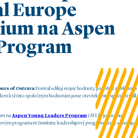
al Europe
dium na Aspen
 Program
urs of Ostrava
Festival sdílejí stejné hodnoty, podobné publikum a
hledem k těmto společným hodnotám jsme otevřeli tento speciální Call
ium na
Aspen Young Leaders Program
(AYLP) jednomu z
čovým programem Institutu: leadershipový program, který sdružuje