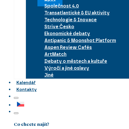
Společnost 4.0
Transatlantické & EU aktivity
Technologie & Inovace
Strive Česko
Ekonomické debaty
Antipanic & Moonshot Platform
Aspen Review Cafés
ArtMatch
Debaty o městech a kultuře
Výročí a jiné oslavy
Jiné
Kalendář
Kontakty
Co chcete najít?