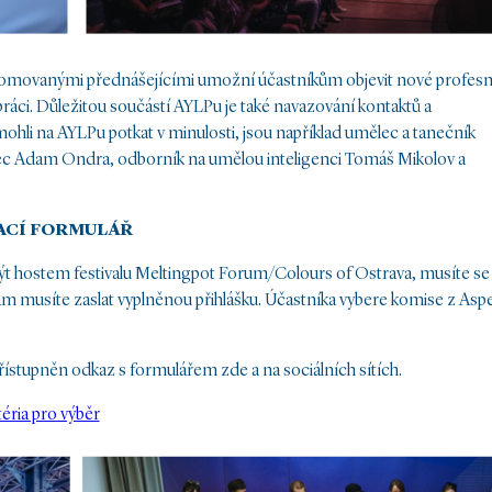
enomovanými přednášejícími umožní účastníkům objevit nové profesn
práci. Důležitou součástí AYLPu je také navazování kontaktů a
mohli na AYLPu potkat v minulosti, jsou například umělec a tanečník
vec Adam Ondra, odborník na umělou inteligenci Tomáš Mikolov a
ACÍ
FORMULÁŘ
t hostem festivalu Meltingpot Forum/Colours of Ostrava, musíte se
 nám musíte zaslat vyplněnou přihlášku. Účastníka vybere komise z Asp
řístupněn odkaz s formulářem zde a na sociálních sítích.
téria pro výběr