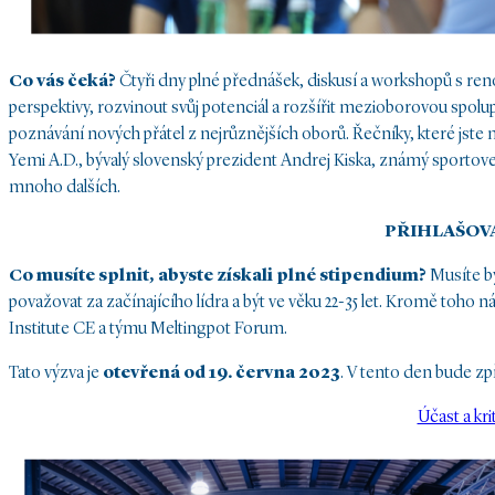
Co vás čeká?
Čtyři dny plné přednášek, diskusí a workshopů s r
perspektivy, rozvinout svůj potenciál a rozšířit mezioborovou spolu
poznávání nových přátel z nejrůznějších oborů. Řečníky, které jste 
Yemi A.D., bývalý slovenský prezident Andrej Kiska, známý sporto
mnoho dalších.
PŘIHLAŠOV
Co musíte splnit, abyste získali plné stipendium?
Musíte bý
považovat za začínajícího lídra a být ve věku 22-35 let. Kromě toho
Institute CE a týmu Meltingpot Forum.
Tato výzva je
otevřená od 19. června 2023
. V tento den bude zp
Účast a kri