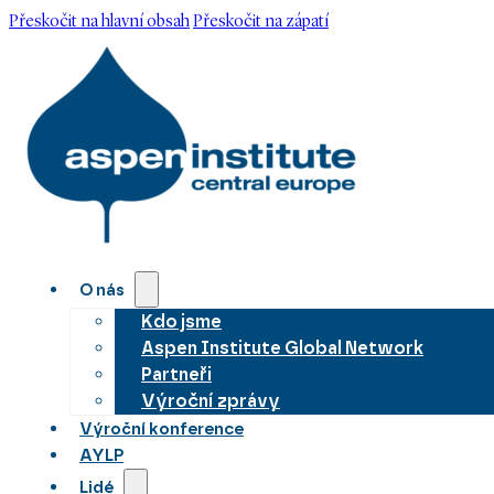
Přeskočit na hlavní obsah
Přeskočit na zápatí
O nás
Kdo jsme
Aspen Institute Global Network
Partneři
Výroční zprávy
Výroční konference
AYLP
Lidé