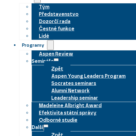
Tým
Představenstvo
Dozorčí rada
Čestné funkce
Lidé
Programy
Aspen Review
Semináře
Zpět
Aspen Young Leaders Program
Socrates seminars
Alumni Network
Leadership seminar
Madeleine Albright Award
Efektivita státní správy
Odborné studie
Další
Zpět