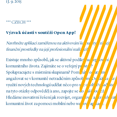
13. 9. 2015
*** CZECH ***
Výzva k účasti v soutěži Open App!
Navrhněte aplikaci zaměřenou na aktivování komunity a získejte
finanční prostředky na její profesionální realizaci!
Existuje mnoho způsobů, jak se aktivně podílet na zlepšování
komunitního života. Zajímáte se o veřejný prostor?
Spolupracujete s místními skupinami? Pomáháte ostatním
angažovat se v komunitě netradičním způsobem? Dokážete skrz
využití nových technologií udělat něco pro své okolí? Pokud jste
na tyto otázky odpověděl/a ano, zapojte se do naší soutěže!
Hledáme inovativní řešení jak rozvíjet, organizovat a zkvalitňovat
komunitní život za pomoci mobilní nebo webové aplikace.