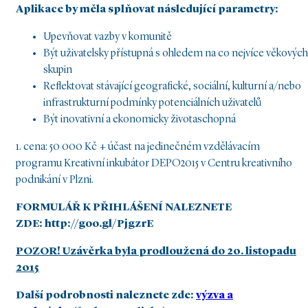
Aplikace by měla splňovat následující parametry:
Upevňovat vazby v komunitě
Být uživatelsky přístupná s ohledem na co nejvíce věkových
skupin
Reflektovat stávající geografické, sociální, kulturní a/nebo
infrastrukturní podmínky potenciálních uživatelů
Být inovativní a ekonomicky životaschopná
1. cena: 50 000 Kč + účast na jedinečném vzdělávacím
programu Kreativní inkubátor DEPO2015 v Centru kreativního
podnikání v Plzni.
FORMULÁŘ K PŘIHLÁŠENÍ NALEZNETE
ZDE:
http://goo.gl/PjgzrE
POZOR! U
závěrka byla prodloužená do 2
0. listopadu
2015
Další podrobnosti naleznete zde:
výzva a