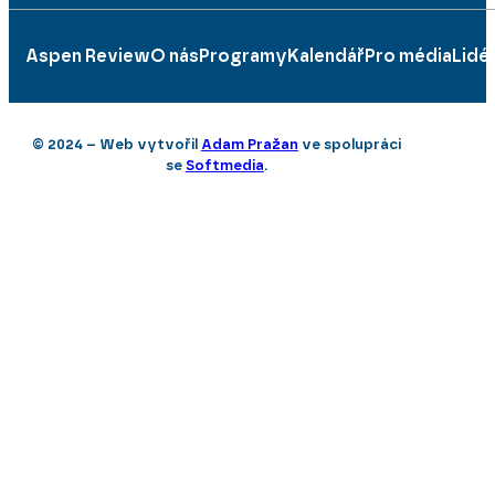
Aspen Review
O nás
Programy
Kalendář
Pro média
Lidé
© 2024 – Web vytvořil
Adam Pražan
ve spolupráci
se
Softmedia
.