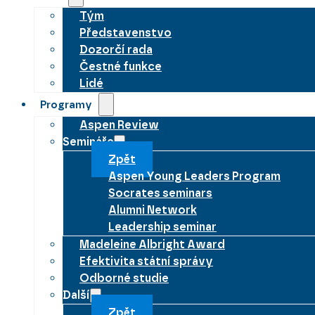
Tým
Představenstvo
Dozorčí rada
Čestné funkce
Lidé
Programy
Aspen Review
Semináře
Zpět
Aspen Young Leaders Program
Socrates seminars
Alumni Network
Leadership seminar
Madeleine Albright Award
Efektivita státní správy
Odborné studie
Další
Zpět