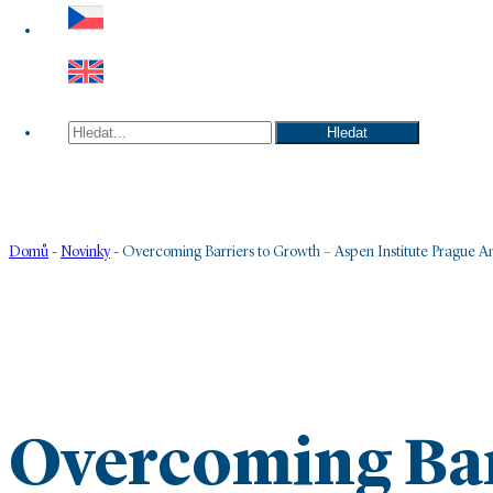
Hledat
Hledat
Domů
-
Novinky
-
Overcoming Barriers to Growth – Aspen Institute Prague 
Overcoming Bar