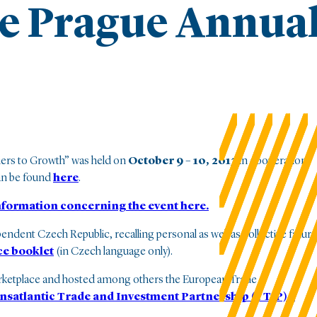
te Prague Annua
ers to Growth” was held on
October 9 – 10, 2013
in cooperation
an be found
here
.
information concerning the event here.
dent Czech Republic, recalling personal as well as collective failur
e booklet
(in Czech language only).
marketplace and hosted among others the European Trade
nsatlantic Trade and Investment Partnership (TTIP) –