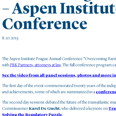
– Aspen Institu
Conference
8. 10. 2013
The Aspen Institute Prague Annual Conference “Overcoming Barri
with
PRK Partners, attorneys at law
. The full conference program c
See the video from all panel sessions, photos and more 
The first day of the event commemorated twenty years of the indepen
and achievements, some of which are summarized in a
conferenc
The second day sessions debated the future of the transatlantic 
Commissioner
Karel De Gucht
, who delivered a keynote on
Tra
Solving the Regulatory Puzzle
.