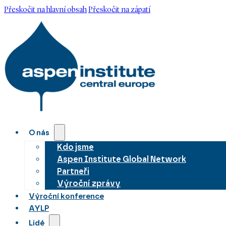
Přeskočit na hlavní obsah
Přeskočit na zápatí
O nás
Kdo jsme
Aspen Institute Global Network
Partneři
Výroční zprávy
Výroční konference
AYLP
Lidé