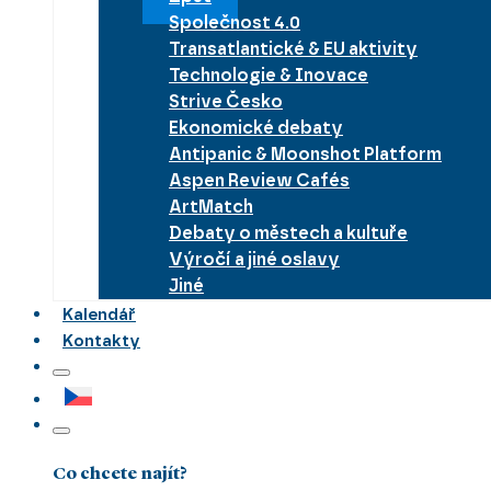
Společnost 4.0
Transatlantické & EU aktivity
Technologie & Inovace
Strive Česko
Ekonomické debaty
Antipanic & Moonshot Platform
Aspen Review Cafés
ArtMatch
Debaty o městech a kultuře
Výročí a jiné oslavy
Jiné
Kalendář
Kontakty
Co chcete najít?