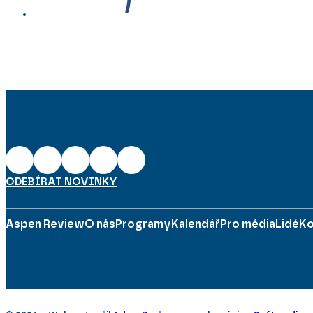
ODEBÍRAT NOVINKY
Aspen Review
O nás
Programy
Kalendář
Pro média
Lidé
Ko