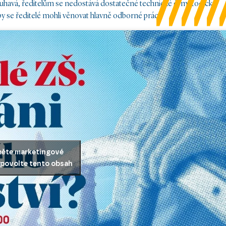
zdlouhavá, ředitelům se nedostává dostatečné technické či metodické
y se ředitelé mohli věnovat hlavně odborné práci.
měte marketingové
 povolte tento obsah