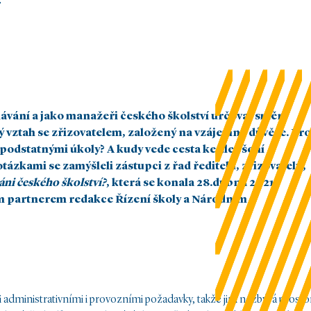
ělávání a jako manažeři českého školství určovat směr
ý vztah se zřizovatelem, založený na vzájemné důvěře. Pr
ě podstatnými úkoly? A kudy vede cesta ke zlepšení
tázkami se zamýšleli zástupci z řad ředitelů, zřizovatelů,
áni českého školství?
, která se konala 28.dubna 2021.
ým partnerem redakce Řízení školy a Národním
eni administrativními i provozními požadavky, takže jim nezbývá prosto