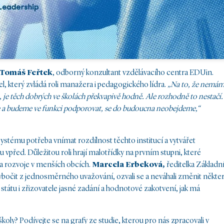
Tomáš Feřtek
, odborný konzultant vzdělávacího centra EDUin.
, který zvládá roli manažera i pedagogického lídra.
„Na to, že nemá
ů, je těch dobrých ve školách překvapivě hodně. Ale rozhodně to nestačí.
e a budeme ve funkci podporovat, se do budoucna neobejdeme,“
stému potřeba vnímat rozdílnost těchto institucí a vytvářet
u vpřed. Důležitou roli hrají malotřídky na prvním stupni, které
 a rozvoje v menších obcích.
Marcela Erbeková,
ředitelka Základn
 vybočit z jednosměrného uvažování, ozvali se a neváhali změnit někte
 státu i zřizovatele jasné zadání a hodnotové zakotvení, jak má
školy? Podívejte se na grafy ze studie, kterou pro nás zpracovali v