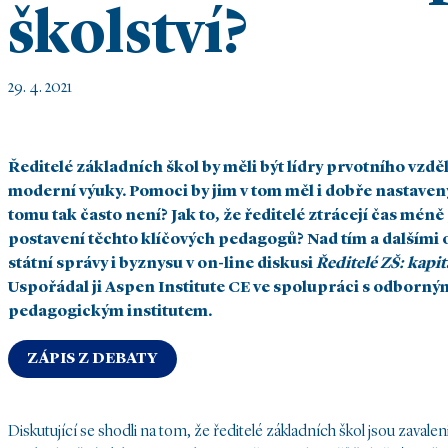
školství?
29. 4. 2021
Ředitelé základních škol by měli být lídry prvotního vzd
moderní výuky. Pomoci by jim v tom měl i dobře nastaven
tomu tak často není? Jak to, že ředitelé ztrácejí čas mén
postavení těchto klíčových pedagogů? Nad tím a dalšími o
státní správy i byznysu v on-line diskusi
Ředitelé ZŠ: kapit
Uspořádal ji Aspen Institute CE ve spolupráci s odborn
pedagogickým institutem.
ZÁPIS Z DEBATY
Diskutující se shodli na tom, že ředitelé základních škol jsou zaval