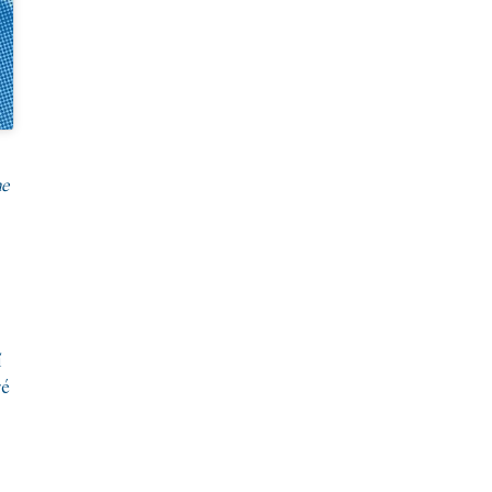
me
í
ré