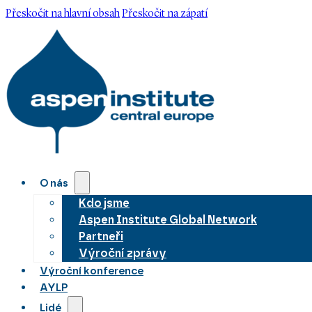
Přeskočit na hlavní obsah
Přeskočit na zápatí
O nás
Kdo jsme
Aspen Institute Global Network
Partneři
Výroční zprávy
Výroční konference
AYLP
Lidé