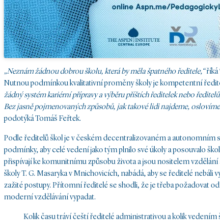
„Neznám žádnou dobrou školu, která by měla špatného ředitele,“
říká
Nutnou podmínkou kvalitativní proměny školy je kompetentní ředitel
žádný systém kariérní přípravy a výběru příštích ředitelek nebo ředitel
Bez jasně pojmenovaných způsobů, jak takové lidi najdeme, oslovím
podotýká Tomáš Feřtek.
Podle ředitelů škol je v českém decentralizovaném a autonomním sy
podmínky, aby celé vedení jako tým plnilo své úkoly a posouvalo škol
přispívají ke komunitnímu způsobu života a jsou nositelem vzdělání
školy T. G. Masaryka v Mnichovicích, nabádá, aby se ředitelé nebáli
zažité postupy. Přítomní ředitelé se shodli, že je třeba požadovat od
moderní vzdělávání vypadat.
Kolik času tráví čeští ředitelé administrativou a kolik vedením 