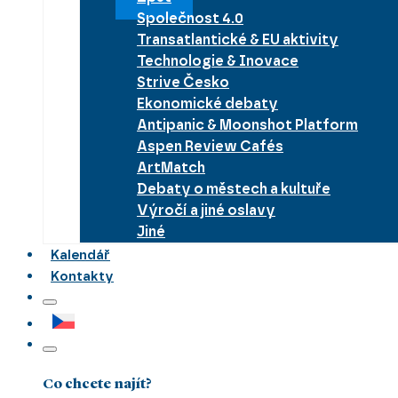
Společnost 4.0
Transatlantické & EU aktivity
Technologie & Inovace
Strive Česko
Ekonomické debaty
Antipanic & Moonshot Platform
Aspen Review Cafés
ArtMatch
Debaty o městech a kultuře
Výročí a jiné oslavy
Jiné
Kalendář
Kontakty
Co chcete najít?