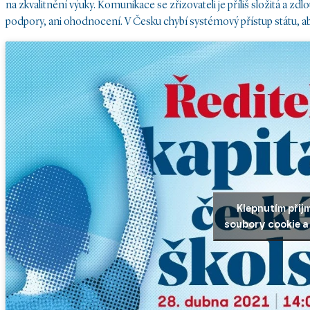
na zkvalitnění výuky. Komunikace se zřizovateli je příliš složitá a 
podpory, ani ohodnocení. V Česku chybí systémový přístup státu, ab
Klepnutím přij
soubory cookie a