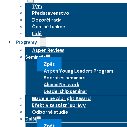
Tým
Představenstvo
Dozorčí rada
Čestné funkce
Lidé
Programy
Aspen Review
Semináře
Zpět
Aspen Young Leaders Program
Socrates seminars
Alumni Network
Leadership seminar
Madeleine Albright Award
Efektivita státní správy
Odborné studie
Další
Zpět