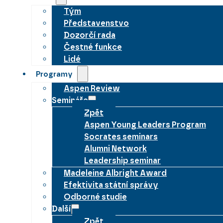
Tým
Představenstvo
Dozorčí rada
Čestné funkce
Lidé
Programy
Aspen Review
Semináře
Zpět
Aspen Young Leaders Program
Socrates seminars
Alumni Network
Leadership seminar
Madeleine Albright Award
Efektivita státní správy
Odborné studie
Další
Zpět