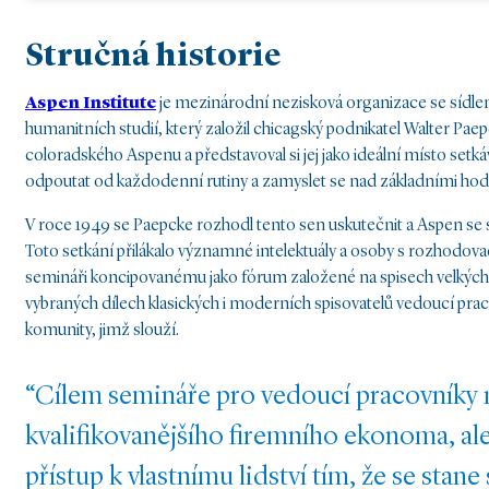
Stručná historie
Aspen Institute
je mezinárodní nezisková organizace se sídlem 
humanitních studií, který založil chicagský podnikatel Walter Pae
coloradského Aspenu a představoval si jej jako ideální místo setk
odpoutat od každodenní rutiny a zamyslet se nad základními hodn
V roce 1949 se Paepcke rozhodl tento sen uskutečnit a Aspen se
Toto setkání přilákalo významné intelektuály a osoby s rozhodov
semináři koncipovanému jako fórum založené na spisech velkých m
vybraných dílech klasických i moderních spisovatelů vedoucí pra
komunity, jimž slouží.
“Cílem semináře pro vedoucí pracovníky 
kvalifikovanějšího firemního ekonoma, a
přístup k vlastnímu lidství tím, že se st