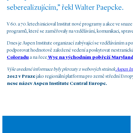
seberealizujícím,” řekl Walter Paepcke.
V 60. a 70. letech inicioval Institut nové programy a akce ve snaz
programů, které se zaměřovaly na vzdělávání, komunikaci, spraved
Dnes je Aspen Institute organizací zabývající se vzděláváním a p
podporovat hodnotově založené vedení a poskytovat nestranické p
Coloradu
a na řece
Wye na východním pobřeží Marylan
Výše uvedené informace byly převzaty z webových stránek
Aspen In
2012 v Praze
jako regionální platforma pro země střední Evrop
nese název Aspen Institute Central Europe.