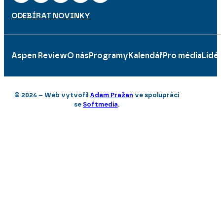
ODEBÍRAT NOVINKY
Aspen Review
O nás
Programy
Kalendář
Pro média
Lidé
© 2024 – Web vytvořil
Adam Pražan
ve spolupráci
se
Softmedia
.