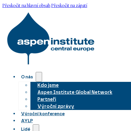
Přeskočit na hlavní obsah
Přeskočit na zápatí
O nás
Kdo jsme
Aspen Institute Global Network
Partneři
Výroční zprávy
Výroční konference
AYLP
Lidé