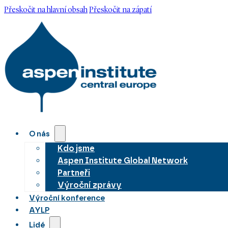
Přeskočit na hlavní obsah
Přeskočit na zápatí
O nás
Kdo jsme
Aspen Institute Global Network
Partneři
Výroční zprávy
Výroční konference
AYLP
Lidé