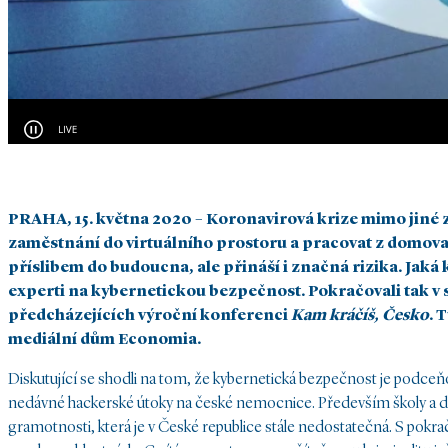
PRAHA, 15. května 2020 – Koronavirová krize mimo jiné 
zaměstnání do virtuálního prostoru a pracovat z domova n
příslibem do budoucna, ale přináší i značná rizika. Jaká 
experti na kybernetickou bezpečnost. Pokračovali tak v s
předcházejících výroční konferenci
Kam kráčíš, Česko
. 
mediální dům Economia.
Diskutující se shodli na tom, že kybernetická bezpečnost je podceňo
nedávné hackerské útoky na české nemocnice. Především školy a další
gramotnosti, která je v České republice stále nedostatečná. S pokrač