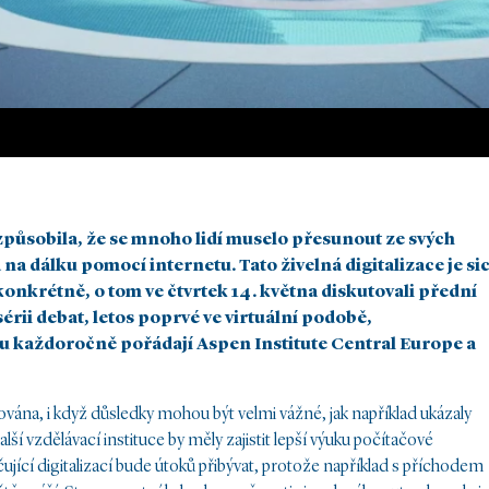
způsobila, že se mnoho lidí muselo přesunout ze svých
a dálku pomocí internetu. Tato živelná digitalizace je si
konkrétně, o tom ve čtvrtek 14. května diskutovali přední
érii debat, letos poprvé ve virtuální podobě,
Tu každoročně pořádají Aspen Institute Central Europe a
vána, i když důsledky mohou být velmi vážné, jak například ukázaly
 vzdělávací instituce by měly zajistit lepší výuku počítačové
ující digitalizací bude útoků přibývat, protože například s příchodem