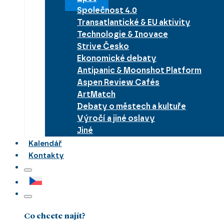
Společnost 4.0
Transatlantické & EU aktivity
Technologie & Inovace
Strive Česko
Ekonomické debaty
Antipanic & Moonshot Platform
Aspen Review Cafés
ArtMatch
Debaty o městech a kultuře
Výročí a jiné oslavy
Jiné
Kalendář
Kontakty
Co chcete najít?