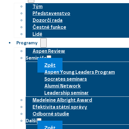
Tým
Představenstvo
Dozorčí rada
Čestné funkce
Lidé
Programy
Aspen Review
Semináře
Zpět
Aspen Young Leaders Program
Socrates seminars
Alumni Network
Leadership seminar
Madeleine Albright Award
Efektivita státní správy
Odborné studie
Další
Zpět