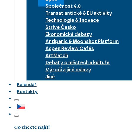
Společnost 4.0
Transatlantické & EU aktivity
Technologie & Inovace
Strive Česko
Ekonomické debaty
Antipanic & Moonshot Platform
Aspen Review Cafés
ArtMatch
Debaty o městech a kultuře
Výročí a jiné oslavy
Jiné
Kalendář
Kontakty
Co chcete najít?