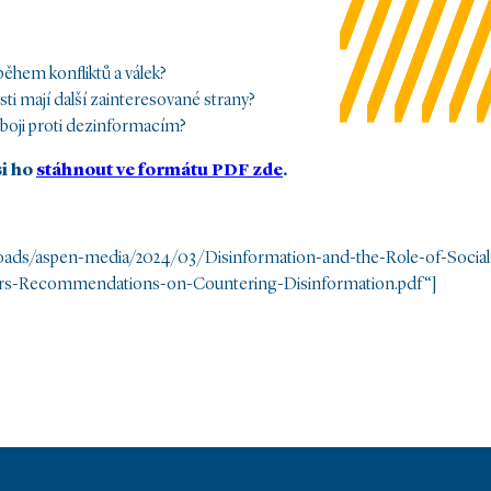
během konfliktů a válek?
sti mají další zainteresované strany?
v boji proti dezinformacím?
si ho
stáhnout ve formátu PDF zde
.
.
loads/aspen-media/2024/03/Disinformation-and-the-Role-of-Social
Wars-Recommendations-on-Countering-Disinformation.pdf“]