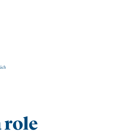
kách
 role