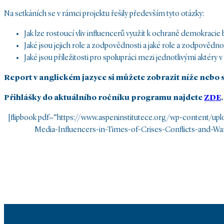
Na setkáních se v rámci projektu řešily především tyto otázky:
Jak lze rostoucí vliv influencerů využít k ochraně demokracie 
Jaké jsou jejich role a zodpovědnosti a jaké role a zodpovědno
Jaké jsou příležitosti pro spolupráci mezi jednotlivými aktéry 
Report v anglickém jazyce si můžete zobrazit níže nebo 
Přihlášky do aktuálního ročníku programu najdete
ZDE
[flipbook pdf=“https://www.aspeninstitutece.org/wp-content/up
Media-Influencers-in-Times-of-Crises-Conflicts-and-