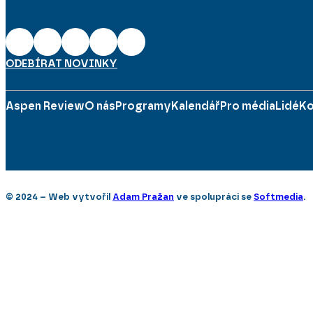
ODEBÍRAT NOVINKY
Aspen Review
O nás
Programy
Kalendář
Pro média
Lidé
Ko
© 2024 – Web vytvořil
Adam Pražan
ve spolupráci se
Softmedia
.