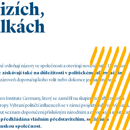
izích,
álkách
ně ovlivňují názory ve společnosti a otevírají nová témata. Už nejsou
le
získávají také na důležitosti v politickém informačním
bsah, zároveň doporučují koho volit nebo dokonce jednají jménem
n Institute Germany, který se zaměřil na skupinu 20 influencerů a
y. Vybraní političtí influenceři se v rámci projektu zabývali výzvami,
ytnout seznam doporučení příslušným národním a evropským institucí
 předkládána vládním představitelům, sociálním
nskou společnost.