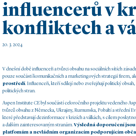
influencerů v kr
konfliktech a v
20. 3. 2024
V dnešní době influenceři a tvůrci obsahu na sociálních sítích zásad
pouze součástí komunikačních a marketingových strategií firem, a
prostředí
. Influenceři, kteří sdílejí nebo zveřejňují politický o
politických stran.
Aspen Institute CE byl součástí celoročního projektu vedeného Aspe
tvůrců obsahu z Německa, Ukrajiny, Rumunska, Pobaltí a střední Evrop
které představují dezinformace v krizích a válkách, s cílem posk
a dalším zainteresovaným stranám.
Výsledná doporučení jsou
platfomám a nevládním organizacím podporujícím obča