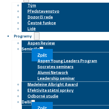
Tým
Představenstvo
Dozorčí rada
Čestné funkce
Lidé
Programy
Aspen Review
Semináře
Zpět
Aspen Young Leaders Program
Socrates seminars
Alumni Network
Leadership seminar
Madeleine Albright Award
Efektivita státní správy
Odborné studie
Další
Zpět