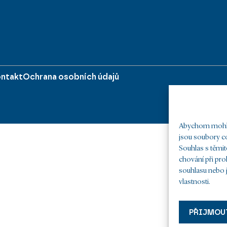
ntakt
Ochrana osobních údajů
Abychom mohli 
jsou soubory co
Souhlas s těmi
chování při pro
souhlasu nebo j
vlastnosti.
PŘIJMOU