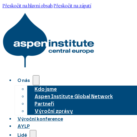
Přeskočit na hlavní obsah
Přeskočit na zápatí
O nás
Kdo jsme
Aspen Institute Global Network
Partneři
Výroční zprávy
Výroční konference
AYLP
Lidé