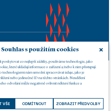
Souhlas s použitím cookies
poskytovat co nejlepší zážitky, používáme technologie, jako
okie, které ukládají informace o zařízení a/nebo k nim přistupují.
to technologiemi nám umožní zpracovávat údaje, jako je
hlížení nebo jedinečné ID na těchto stránkách. Neudělení
eho odvolání může negativně ovlivnit některé funkce a
T VŠE
ODMÍTNOUT
ZOBRAZIT PŘEDVOLBY