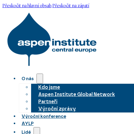
Přeskočit na hlavní obsah
Přeskočit na zápatí
O nás
Kdo jsme
Aspen Institute Global Network
Partneři
Výroční zprávy
Výroční konference
AYLP
Lidé