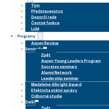
Tým
Představenstvo
Dozorčí rada
Čestné funkce
Lidé
Programy
Aspen Review
Semináře
Zpět
Aspen Young Leaders Program
Socrates seminars
Alumni Network
Leadership seminar
Madeleine Albright Award
Efektivita státní správy
Odborné studie
Další
Zpět