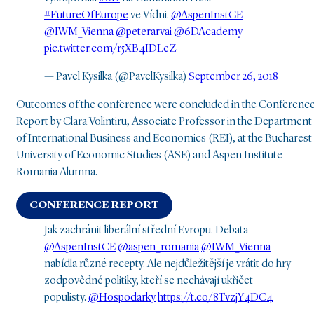
#FutureOfEurope
ve Vídni.
@AspenInstCE
@IWM_Vienna
@peterarvai
@6DAcademy
pic.twitter.com/r5XB4IDLeZ
— Pavel Kysilka (@PavelKysilka)
September 26, 2018
Outcomes of the conference were concluded in the Conferenc
Report by Clara Volintiru, Associate Professor in the Department
of International Business and Economics (REI), at the Bucharest
University of Economic Studies (ASE) and Aspen Institute
Romania Alumna.
CONFERENCE REPORT
Jak zachránit liberální střední Evropu. Debata
@AspenInstCE
@aspen_romania
@IWM_Vienna
nabídla různé recepty. Ale nejdůležitější je vrátit do hry
zodpovědné politiky, kteří se nechávají ukřičet
populisty.
@Hospodarky
https://t.co/8TvzjY4DC4