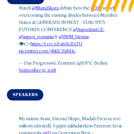
Watch
@MariaSkora
debate how the
#EU
can help
overcoming the existing divides between Member
States at GENERATION NEXT – EUROPE’S
FUTURES CONFERENCE
@AspenInstCE
,
@aspen_romania
&
@IWM_Vienna
.
👁️👉
https://t.co/zZ96AGExTU
pic.twitter.com/yhKlCZpbHc
— Das Progressive Zentrum (@DPZ_Berlin)
September 25, 2018
SPEAKERS
My máme Avast, Estonci Skype, Maďaři Prezi se 100
miliony uživatelů. S jejím zakladatelem Peterem Arvai
vystupovala
#6D
na Generation Next –