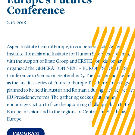
Europe’s Futures
Conference
2. 10. 2018
Aspen Institute Central Europe, in cooperation with Aspen
Institute Romania and Institute for Human Sciences in Vienna,
with the support of Erste Group and ERSTE Foundation have
organized the GENERATION NEXT – EUROPE’S FUTURES
Conference in Vienna on September 25. The Conference served
as the first in a series of Future of Europe Task Force meetings,
planned to be held in Austria and Romania during their respective
EU Presidency terms. The gathering seeks solutions and
encourages action to face the upcoming challenges both to the
European Union and to the regions of Central and South East
Europe.
PROGRAM