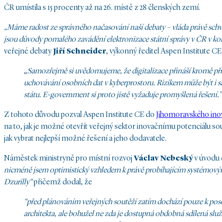
ČR umístila s 15 procenty až na 26. místě z 28 členských zemí.
„Máme radost ze správného načasování naší debaty – vláda právě schválil
jsou důvody pomalého zavádění elektronizace státní správy v ČR v kom
veřejné debaty
Jiří Schneider
, výkonný ředitel Aspen Institute CE
„
Samozřejmě si uvědomujeme, že digitalizace přináší kromě příle
uchovávání osobních dat v kyberprostoru. Rizikem může být i s
státu. E-government si proto jistě vyžaduje promyšlená řešení.”
Z tohoto důvodu pozval Aspen Institute CE do
Jihomoravského ino
na to, jak je možné otevřít veřejný sektor inovačnímu potenciálu 
jak vybrat nejlepší možné řešení a jeho dodavatele.
Náměstek ministryně pro místní rozvoj
Václav Nebeský
v úvodu 
nicméně jsem optimistický vzhledem k právě probíhajícím systémovým
Dzurilly“
přičemž dodal, že
“před plánováním veřejných soutěží zatím dochází pouze k poso
architekta, ale bohužel ne zda je dostupná obdobná sdílená služ