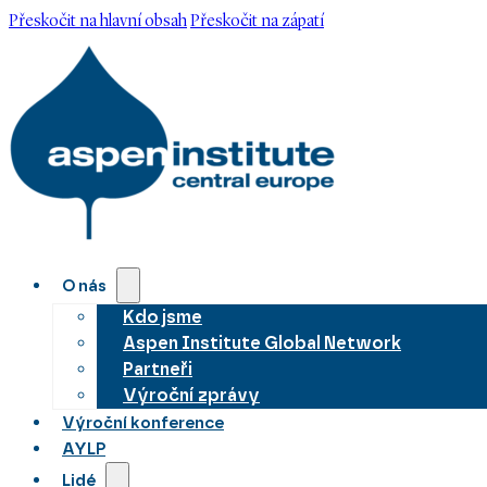
Přeskočit na hlavní obsah
Přeskočit na zápatí
O nás
Kdo jsme
Aspen Institute Global Network
Partneři
Výroční zprávy
Výroční konference
AYLP
Lidé