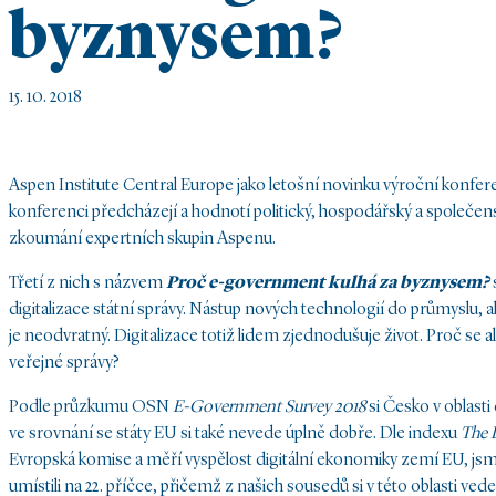
byznysem?
15. 10. 2018
Aspen Institute Central Europe jako letošní novinku výroční konfe
konferenci předcházejí a hodnotí politický, hospodářský a společen
zkoumání expertních skupin Aspenu.
Třetí z nich s názvem
Proč e-government kulhá za byznysem?
digitalizace státní správy. Nástup nových technologií do průmyslu, ale
je neodvratný. Digitalizace totiž lidem zjednodušuje život. Proč se a
veřejné správy?
Podle průzkumu OSN
E-Government Survey 2018
si Česko v oblasti 
ve srovnání se státy EU si také nevede úplně dobře. Dle indexu
The 
Evropská komise a měří vyspělost digitální ekonomiky zemí EU, jsme
umístili na 22. příčce, přičemž z našich sousedů si v této oblasti v