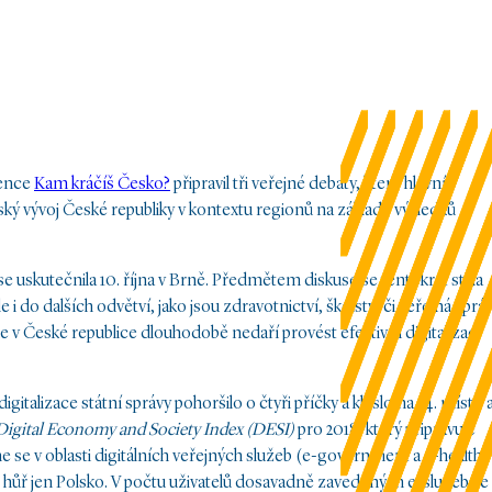
rence
Kam kráčíš Česko?
připravil tři veřejné debaty, které hlavní
ský vývoj České republiky v kontextu regionů na základě výsledků
se uskutečnila 10. října v Brně. Předmětem diskuse se tentokrát stala
 i do dalších odvětví, jako jsou zdravotnictví, školství či veřejná správ
le v České republice dlouhodobě nedaří provést efektivní digitalizaci
digitalizace státní správy pohoršilo o čtyři příčky a kleslo na 54. místo 
Digital Economy and Society Index (DESI)
pro 2018, který připravuje
 se v oblasti digitálních veřejných služeb (e-government a e-health)
ede hůř jen Polsko. V počtu uživatelů dosavadně zavedených e-služeb se