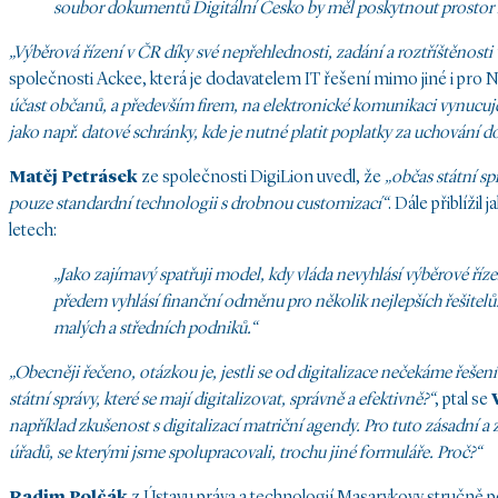
soubor dokumentů Digitální Česko by měl poskytnout prostor k
„Výběrová řízení v ČR díky své nepřehlednosti, zadání a roztříštěnosti 
společnosti Ackee, která je dodavatelem IT řešení mimo jiné i pr
účast občanů, a především firem, na elektronické komunikaci vynucuj
jako např. datové schránky, kde je nutné platit poplatky za uchování d
Matěj Petrásek
ze společnosti DigiLion uvedl, že
„občas státní s
pouze standardní technologii s drobnou customizací“
. Dále přiblížil
letech:
„Jako zajímavý spatřuji model, kdy vláda nevyhlásí výběrové říze
předem vyhlásí finanční odměnu pro několik nejlepších řešitelů. Za
malých a středních podniků.“
„Obecněji řečeno, otázkou je, jestli se
od
digitalizace
nečekáme řešen
státní správy, které se mají digitalizovat, správně
a efektivně
?“
,
ptal se
například
zkušenost
s digitalizací matriční agendy. Pro tuto zásadní a
úřadů, se kterými j
s
m
e
spolupracoval
i
, trochu jin
é
formulář
e
.
Proč?
“
Radim Polčák
z Ústavu práva a technologií Masarykovy stručně p