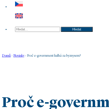
Hledat
Hledat
Domů
-
Novinky
-
Proč e-government kulhá za byznysem?
Proč e-governm