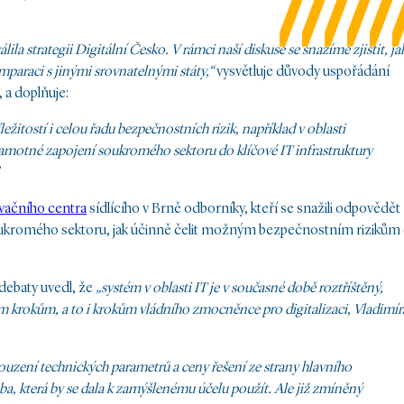
a strategii Digitální Česko. V rámci naší diskuse se snažíme zjistit, ja
paraci s jinými srovnatelnými státy,“
vysvětluje důvody uspořádání
, a doplňuje:
žitostí i celou řadu bezpečnostních rizik, například v oblasti
amotné zapojení soukromého sektoru do klíčové IT infrastruktury
vačního centra
sídlícího v Brně odborníky, kteří se snažili odpovědět
soukromého sektoru, jak účinně čelit možným bezpečnostním rizikům 
debaty uvedl, že
„systém v oblasti IT je v současné době roztříštěný,
 krokům, a to i krokům vládního zmocněnce pro digitalizaci, Vladimír
uzení technických parametrů a ceny řešení ze strany hlavního
ba, která by se dala k zamýšlenému účelu použít. Ale již zmíněný