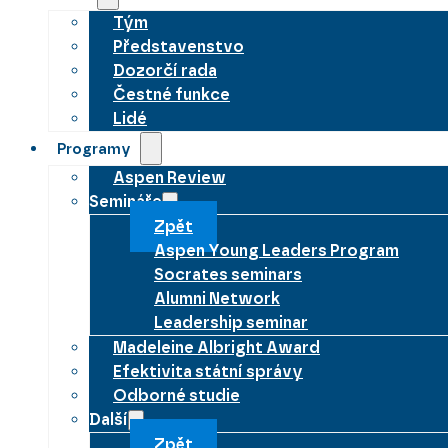
Tým
Představenstvo
Dozorčí rada
Čestné funkce
Lidé
Programy
Aspen Review
Semináře
Zpět
Aspen Young Leaders Program
Socrates seminars
Alumni Network
Leadership seminar
Madeleine Albright Award
Efektivita státní správy
Odborné studie
Další
Zpět