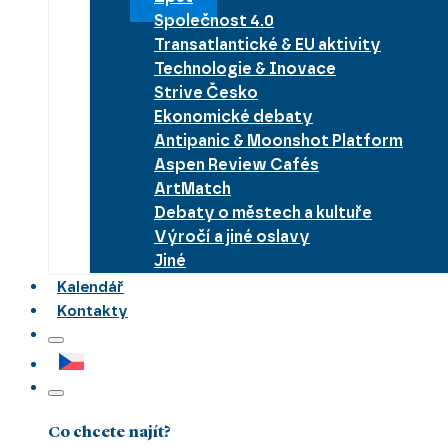
Společnost 4.0
Transatlantické & EU aktivity
Technologie & Inovace
Strive Česko
Ekonomické debaty
Antipanic & Moonshot Platform
Aspen Review Cafés
ArtMatch
Debaty o městech a kultuře
Výročí a jiné oslavy
Jiné
Kalendář
Kontakty
Co chcete najít?