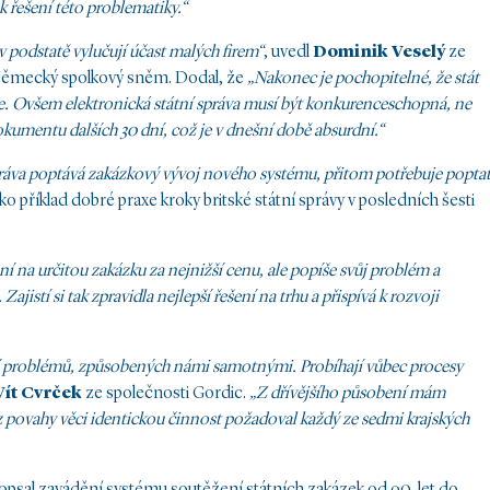
 řešení této problematiky.“
v podstatě vylučují účast malých firem“
, uvedl
Dominik Veselý
ze
o Německý spolkový sněm. Dodal, že
„Nakonec je pochopitelné, že stát
e. Ovšem elektronická státní správa musí být konkurenceschopná, ne
okumentu dalších 30 dní, což je v dnešní době absurdní.“
práva poptává zakázkový vývoj nového systému, přitom potřebuje popta
 jako příklad dobré praxe kroky britské státní správy v posledních šesti
ní na určitou zakázku za nejnižší cenu, ale popíše svůj problém a
jistí si tak zpravidla nejlepší řešení na trhu a přispívá k rozvoji
í problémů,
způsobených námi samotnými. Probíhají vůbec procesy
Vít Cvrček
ze společnosti Gordic.
„Z dřívějšího působení mám
z povahy věci
identickou činnost požadoval každý ze sedmi krajských
opsal zavádění systému soutěžení státních zakázek od 90. let do