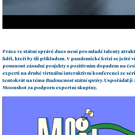
Práce ve státní správě dnes není pro mladé talenty atrakti
lídři, kteří by šli příkladem. V pandemické krizi se ješt
posunout zásadní projekty s pozitivním dopadem na čes
experti na druhé virtuální interaktivní konferenci ze sé
tentokrát na téma
Budoucnost státní správy
. Uspořádal ji
Moonshot za podporu expertní skupiny.