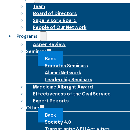
Team
Board of Directors
Supervisory Board
People of Our Network
Programs
Aspen Review
Seminars
Back
Socrates Seminars
Alumni Network
Leadership Seminars
Madeleine Albright Award
Effectiveness of the Civil Service
Expert Reports
Other
Back
Society 4.0
Transatlantic & EU Activities