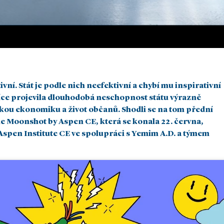
vní. Stát je podle nich neefektivní a chybí mu inspirativní
ě více projevila dlouhodobá neschopnost státu výrazně
kou ekonomiku a život občanů. Shodli se na tom přední
rie Moonshot by Aspen CE, která se konala 22. června,
 Aspen Institute CE ve spolupráci s Yemim A.D. a týmem