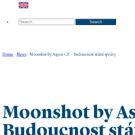
Search
Search
Home
-
News
-
Moonshot by Aspen CE – Budoucnost státní správy
Moonshot by As
Budoucnost stá