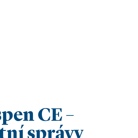
pen CE –
tní správy